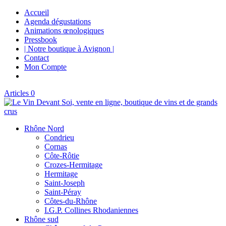
Accueil
Agenda dégustations
Animations œnologiques
Pressbook
| Notre boutique à Avignon |
Contact
Mon Compte
Articles 0
Rhône Nord
Condrieu
Cornas
Côte-Rôtie
Crozes-Hermitage
Hermitage
Saint-Joseph
Saint-Péray
Côtes-du-Rhône
I.G.P. Collines Rhodaniennes
Rhône sud