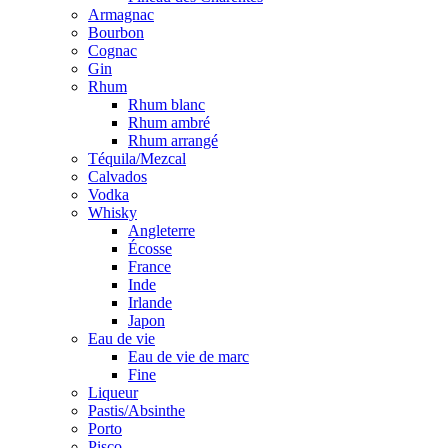
Armagnac
Bourbon
Cognac
Gin
Rhum
Rhum blanc
Rhum ambré
Rhum arrangé
Téquila/Mezcal
Calvados
Vodka
Whisky
Angleterre
Écosse
France
Inde
Irlande
Japon
Eau de vie
Eau de vie de marc
Fine
Liqueur
Pastis/Absinthe
Porto
Pisco