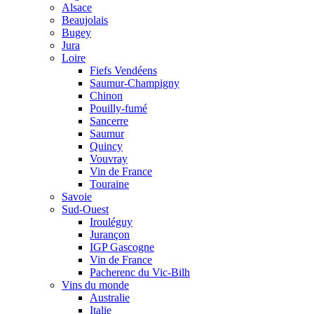
Alsace
Beaujolais
Bugey
Jura
Loire
Fiefs Vendéens
Saumur-Champigny
Chinon
Pouilly-fumé
Sancerre
Saumur
Quincy
Vouvray
Vin de France
Touraine
Savoie
Sud-Ouest
Irouléguy
Jurançon
IGP Gascogne
Vin de France
Pacherenc du Vic-Bilh
Vins du monde
Australie
Italie