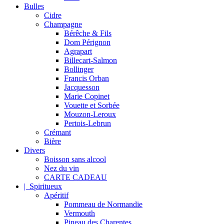
Bulles
Cidre
Champagne
Bérêche & Fils
Dom Pérignon
Agrapart
Billecart-Salmon
Bollinger
Francis Orban
Jacquesson
Marie Copinet
Vouette et Sorbée
Mouzon-Leroux
Pertois-Lebrun
Crémant
Bière
Divers
Boisson sans alcool
Nez du vin
CARTE CADEAU
| Spiritueux
Apéritif
Pommeau de Normandie
Vermouth
Pineau des Charentes