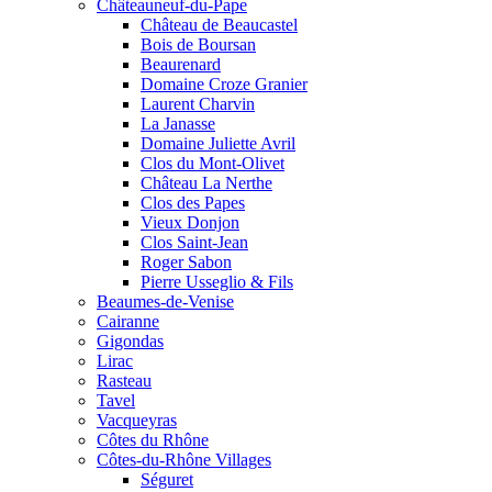
Châteauneuf-du-Pape
Château de Beaucastel
Bois de Boursan
Beaurenard
Domaine Croze Granier
Laurent Charvin
La Janasse
Domaine Juliette Avril
Clos du Mont-Olivet
Château La Nerthe
Clos des Papes
Vieux Donjon
Clos Saint-Jean
Roger Sabon
Pierre Usseglio & Fils
Beaumes-de-Venise
Cairanne
Gigondas
Lirac
Rasteau
Tavel
Vacqueyras
Côtes du Rhône
Côtes-du-Rhône Villages
Séguret