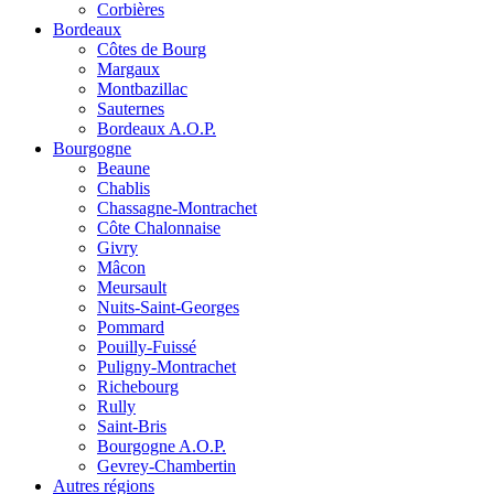
Corbières
Bordeaux
Côtes de Bourg
Margaux
Montbazillac
Sauternes
Bordeaux A.O.P.
Bourgogne
Beaune
Chablis
Chassagne-Montrachet
Côte Chalonnaise
Givry
Mâcon
Meursault
Nuits-Saint-Georges
Pommard
Pouilly-Fuissé
Puligny-Montrachet
Richebourg
Rully
Saint-Bris
Bourgogne A.O.P.
Gevrey-Chambertin
Autres régions