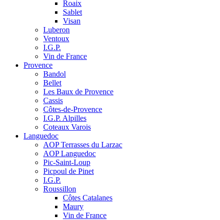
Roaix
Sablet
Visan
Luberon
Ventoux
I.G.P.
Vin de France
Provence
Bandol
Bellet
Les Baux de Provence
Cassis
Côtes-de-Provence
I.G.P. Alpilles
Coteaux Varois
Languedoc
AOP Terrasses du Larzac
AOP Languedoc
Pic-Saint-Loup
Picpoul de Pinet
I.G.P.
Roussillon
Côtes Catalanes
Maury
Vin de France