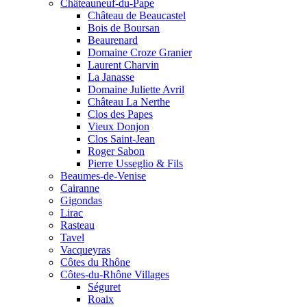
Châteauneuf-du-Pape
Château de Beaucastel
Bois de Boursan
Beaurenard
Domaine Croze Granier
Laurent Charvin
La Janasse
Domaine Juliette Avril
Château La Nerthe
Clos des Papes
Vieux Donjon
Clos Saint-Jean
Roger Sabon
Pierre Usseglio & Fils
Beaumes-de-Venise
Cairanne
Gigondas
Lirac
Rasteau
Tavel
Vacqueyras
Côtes du Rhône
Côtes-du-Rhône Villages
Séguret
Roaix