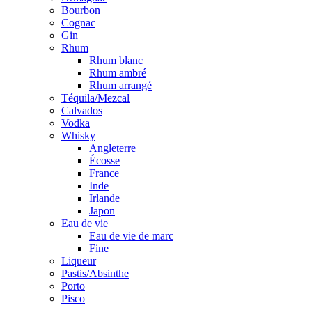
Bourbon
Cognac
Gin
Rhum
Rhum blanc
Rhum ambré
Rhum arrangé
Téquila/Mezcal
Calvados
Vodka
Whisky
Angleterre
Écosse
France
Inde
Irlande
Japon
Eau de vie
Eau de vie de marc
Fine
Liqueur
Pastis/Absinthe
Porto
Pisco