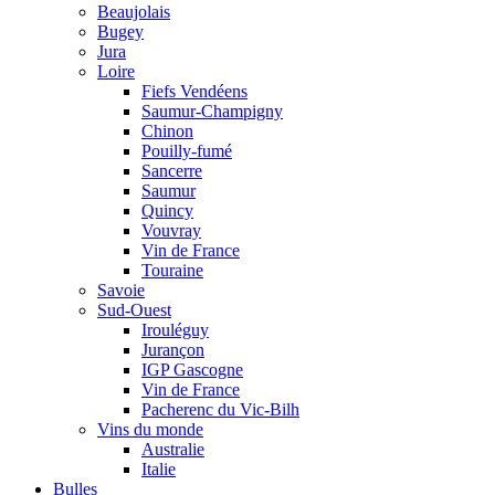
Beaujolais
Bugey
Jura
Loire
Fiefs Vendéens
Saumur-Champigny
Chinon
Pouilly-fumé
Sancerre
Saumur
Quincy
Vouvray
Vin de France
Touraine
Savoie
Sud-Ouest
Irouléguy
Jurançon
IGP Gascogne
Vin de France
Pacherenc du Vic-Bilh
Vins du monde
Australie
Italie
Bulles