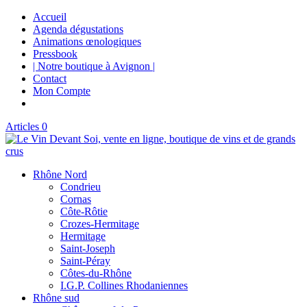
Accueil
Agenda dégustations
Animations œnologiques
Pressbook
| Notre boutique à Avignon |
Contact
Mon Compte
Articles 0
Rhône Nord
Condrieu
Cornas
Côte-Rôtie
Crozes-Hermitage
Hermitage
Saint-Joseph
Saint-Péray
Côtes-du-Rhône
I.G.P. Collines Rhodaniennes
Rhône sud