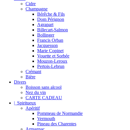
Cidre
Champagne
Bérêche & Fils
Dom Pérignon
Agrapart
Billecart-Salmon
Bollinger
Francis Orban
Jacquesson
Marie Copinet
Vouette et Sorbée
Mouzon-Leroux
Pertois-Lebrun
Crémant
Bière
Divers
Boisson sans alcool
Nez du vin
CARTE CADEAU
| Spiritueux
Apéritif
Pommeau de Normandie
Vermouth
Pineau des Charentes
Armagnac