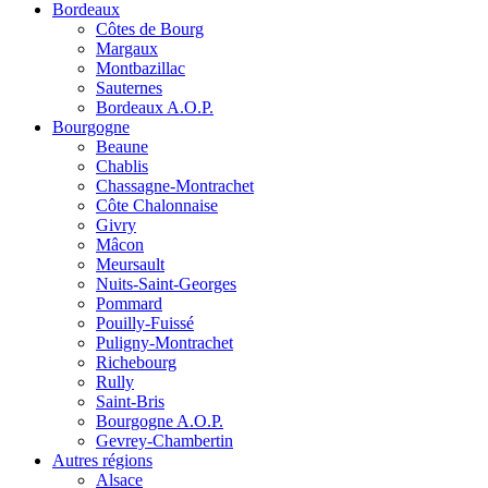
Bordeaux
Côtes de Bourg
Margaux
Montbazillac
Sauternes
Bordeaux A.O.P.
Bourgogne
Beaune
Chablis
Chassagne-Montrachet
Côte Chalonnaise
Givry
Mâcon
Meursault
Nuits-Saint-Georges
Pommard
Pouilly-Fuissé
Puligny-Montrachet
Richebourg
Rully
Saint-Bris
Bourgogne A.O.P.
Gevrey-Chambertin
Autres régions
Alsace