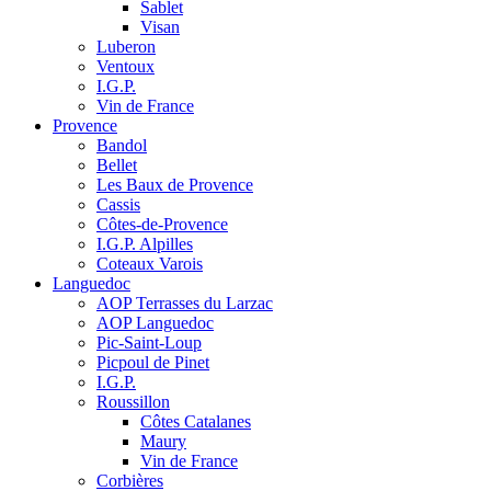
Sablet
Visan
Luberon
Ventoux
I.G.P.
Vin de France
Provence
Bandol
Bellet
Les Baux de Provence
Cassis
Côtes-de-Provence
I.G.P. Alpilles
Coteaux Varois
Languedoc
AOP Terrasses du Larzac
AOP Languedoc
Pic-Saint-Loup
Picpoul de Pinet
I.G.P.
Roussillon
Côtes Catalanes
Maury
Vin de France
Corbières