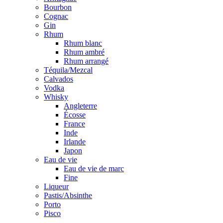
Bourbon
Cognac
Gin
Rhum
Rhum blanc
Rhum ambré
Rhum arrangé
Téquila/Mezcal
Calvados
Vodka
Whisky
Angleterre
Écosse
France
Inde
Irlande
Japon
Eau de vie
Eau de vie de marc
Fine
Liqueur
Pastis/Absinthe
Porto
Pisco