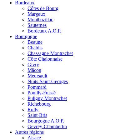
Bordeaux
Côtes de Bourg
Margaux
Montbazillac
Sauternes
Bordeaux A.O.P.
Bourgogne
Beaune
Chablis
Chassagne-Montrachet
Côte Chalonnaise
Givry
Mâcon
Meursault
Nuits-Saint-Georges
Pommard
Pouilly-Fuissé
Puligny-Montrachet
Richebourg
Rully
Saint-Bris
Bourgogne A.O.P.
Gevrey-Chambertin
Autres régions
Alsace