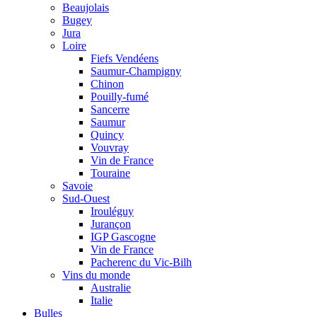
Beaujolais
Bugey
Jura
Loire
Fiefs Vendéens
Saumur-Champigny
Chinon
Pouilly-fumé
Sancerre
Saumur
Quincy
Vouvray
Vin de France
Touraine
Savoie
Sud-Ouest
Irouléguy
Jurançon
IGP Gascogne
Vin de France
Pacherenc du Vic-Bilh
Vins du monde
Australie
Italie
Bulles