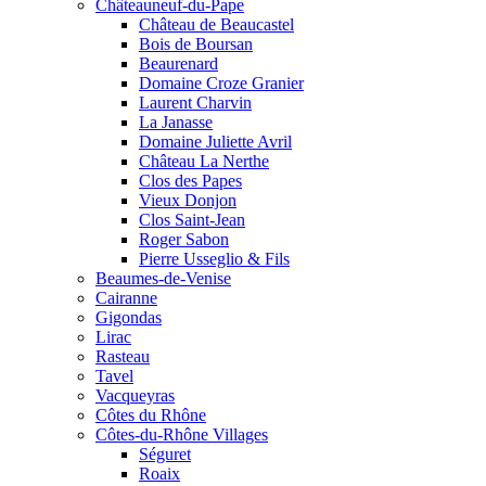
Châteauneuf-du-Pape
Château de Beaucastel
Bois de Boursan
Beaurenard
Domaine Croze Granier
Laurent Charvin
La Janasse
Domaine Juliette Avril
Château La Nerthe
Clos des Papes
Vieux Donjon
Clos Saint-Jean
Roger Sabon
Pierre Usseglio & Fils
Beaumes-de-Venise
Cairanne
Gigondas
Lirac
Rasteau
Tavel
Vacqueyras
Côtes du Rhône
Côtes-du-Rhône Villages
Séguret
Roaix