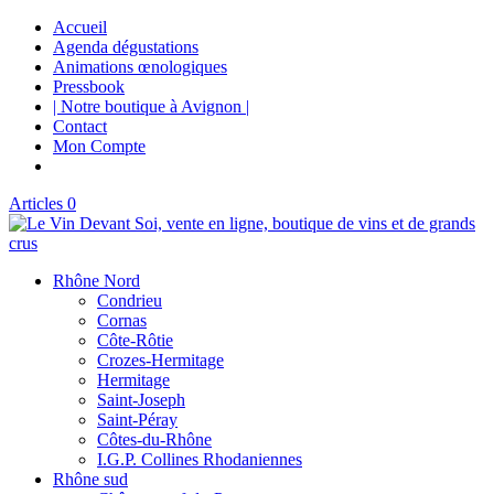
Accueil
Agenda dégustations
Animations œnologiques
Pressbook
| Notre boutique à Avignon |
Contact
Mon Compte
Articles 0
Rhône Nord
Condrieu
Cornas
Côte-Rôtie
Crozes-Hermitage
Hermitage
Saint-Joseph
Saint-Péray
Côtes-du-Rhône
I.G.P. Collines Rhodaniennes
Rhône sud