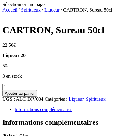
Sélectionner une page
Accueil
/
Spiritueux
/
Liqueur
/ CARTRON, Sureau 50cl
CARTRON, Sureau 50cl
22,50
€
Liqueur 20°
50cl
3 en stock
quantité
de
Ajouter au panier
CARTRON,
UGS :
ALC-DIV084
Catégories :
Liqueur
,
Spiritueux
Sureau
50cl
Informations complémentaires
Informations complémentaires