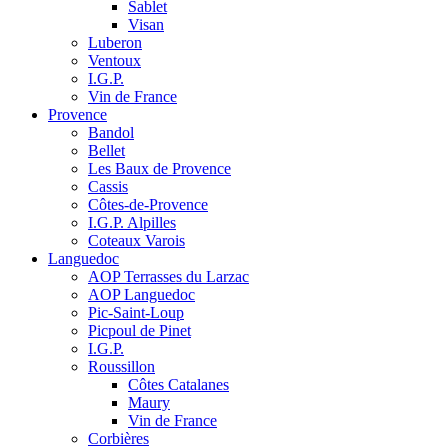
Sablet
Visan
Luberon
Ventoux
I.G.P.
Vin de France
Provence
Bandol
Bellet
Les Baux de Provence
Cassis
Côtes-de-Provence
I.G.P. Alpilles
Coteaux Varois
Languedoc
AOP Terrasses du Larzac
AOP Languedoc
Pic-Saint-Loup
Picpoul de Pinet
I.G.P.
Roussillon
Côtes Catalanes
Maury
Vin de France
Corbières