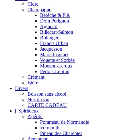
Cidre
Champagne
Bérêche & Fils
Dom Pérignon
Agrapart
Billecart-Salmon
Bollinger
Francis Orban
Jacquesson
Marie Copinet
Vouette et Sorbée
Mouzon-Leroux
Pertois-Lebrun
Crémant
Bière
Divers
Boisson sans alcool
Nez du vin
CARTE CADEAU
| Spiritueux
Apéritif
Pommeau de Normandie
Vermouth
Pineau des Charentes
Armagnac