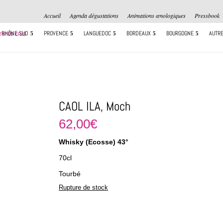
Accueil
Agenda dégustations
Animations œnologiques
Pressbook
RHÔNE SUD
PROVENCE
LANGUEDOC
BORDEAUX
BOURGOGNE
AUTRE
CAOL ILA, Moch
62,00
€
Whisky (Ecosse) 43°
70cl
Tourbé
Rupture de stock