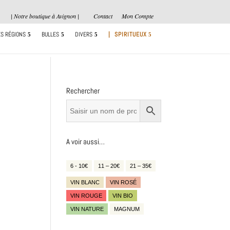
| Notre boutique à Avignon |
Contact
Mon Compte
S RÉGIONS
BULLES
DIVERS
| SPIRITUEUX
Rechercher
A voir aussi…
6 - 10€
11 – 20€
21 – 35€
VIN BLANC
VIN ROSÉ
VIN ROUGE
VIN BIO
VIN NATURE
MAGNUM