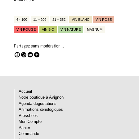
6 - 10€
11 – 20€
21 – 35€
VIN BLANC
VIN ROSÉ
VIN ROUGE
VIN BIO
VIN NATURE
MAGNUM
Partagez sans modération…
Accueil
Notre boutique à Avignon
Agenda dégustations
Animations œnologiques
Pressbook
Mon Compte
Panier
Commande