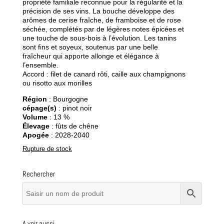
propriété familiale reconnue pour la régularité et la
précision de ses vins. La bouche développe des
arômes de cerise fraîche, de framboise et de rose
séchée, complétés par de légères notes épicées et
une touche de sous-bois à l’évolution. Les tanins
sont fins et soyeux, soutenus par une belle
fraîcheur qui apporte allonge et élégance à
l’ensemble.
Accord : filet de canard rôti, caille aux champignons
ou risotto aux morilles
Région
: Bourgogne
cépage(s)
: pinot noir
Volume
: 13 %
Élevage
: fûts de chêne
Apogée
: 2028-2040
Rupture de stock
Rechercher
A voir aussi…