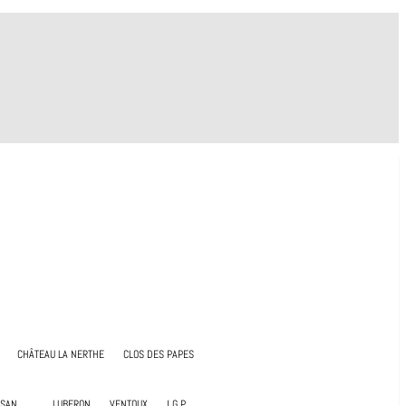
CHÂTEAU LA NERTHE
CLOS DES PAPES
ISAN
LUBERON
VENTOUX
I.G.P.