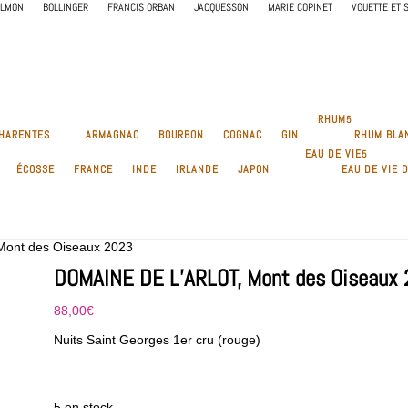
ALMON
BOLLINGER
FRANCIS ORBAN
JACQUESSON
MARIE COPINET
VOUETTE ET 
RHUM
CHARENTES
ARMAGNAC
BOURBON
COGNAC
GIN
RHUM BLA
EAU DE VIE
ÉCOSSE
FRANCE
INDE
IRLANDE
JAPON
EAU DE VIE 
ont des Oiseaux 2023
DOMAINE DE L’ARLOT, Mont des Oiseaux
88,00
€
Nuits Saint Georges 1er cru (rouge)
5 en stock