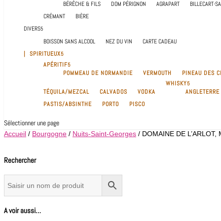
BÉRÊCHE & FILS
DOM PÉRIGNON
AGRAPART
BILLECART-S
CRÉMANT
BIÈRE
DIVERS
BOISSON SANS ALCOOL
NEZ DU VIN
CARTE CADEAU
| SPIRITUEUX
APÉRITIF
POMMEAU DE NORMANDIE
VERMOUTH
PINEAU DES 
WHISKY
TÉQUILA/MEZCAL
CALVADOS
VODKA
ANGLETERRE
PASTIS/ABSINTHE
PORTO
PISCO
Sélectionner une page
Accueil
/
Bourgogne
/
Nuits-Saint-Georges
/ DOMAINE DE L’ARLOT, M
Rechercher
A voir aussi…