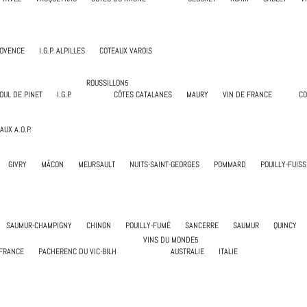
ROVENCE
I.G.P. ALPILLES
COTEAUX VAROIS
ROUSSILLON
OUL DE PINET
I.G.P.
CÔTES CATALANES
MAURY
VIN DE FRANCE
CO
UX A.O.P.
GIVRY
MÂCON
MEURSAULT
NUITS-SAINT-GEORGES
POMMARD
POUILLY-FUISS
SAUMUR-CHAMPIGNY
CHINON
POUILLY-FUMÉ
SANCERRE
SAUMUR
QUINCY
VINS DU MONDE
 FRANCE
PACHERENC DU VIC-BILH
AUSTRALIE
ITALIE