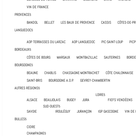
VIN DE FRANCE
PROVENCE
BANDOL
BELLET
LES BAUX DE PROVENCE
CASSIS
CÔTES-DE-P
LANGUEDOC
AOP TERRASSES DU LARZAC
AOP LANGUEDOC
PIC-SAINT-LOUP
PICP
BORDEAUX
CÔTES DE BOURG
MARGAUX
MONTBAZILLAC
SAUTERNES
BORDEA
BOURGOGNE
BEAUNE
CHABLIS
CHASSAGNE-MONTRACHET
CÔTE CHALONNAISE
SAINT-BRIS
BOURGOGNE A.O.P.
GEVREY-CHAMBERTIN
AUTRES RÉGIONS
LOIRE
ALSACE
BEAUJOLAIS
BUGEY
JURA
FIEFS VENDÉENS
SUD-OUEST
SAVOIE
IROULÉGUY
JURANÇON
IGP GASCOGNE
VIN DE
BULLES
CIDRE
CHAMPAGNE