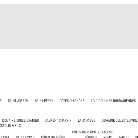
E
SAINT-JOSEPH
SAINT-PÉRAY
CÔTES-DU-RHÔNE
I.G.P. COLLINES RHODANIENNES
DOMAINE CROZE GRANIER
LAURENT CHARVIN
LA JANASSE
DOMAINE JULIETTE AVRIL
SSEGLIO & FILS
CÔTES-DU-RHÔNE VILLAGES
TAVEL
VACQUEYRAS
CÔTES DU RHÔNE
SÉGURET
ROAIX
SABLET
V