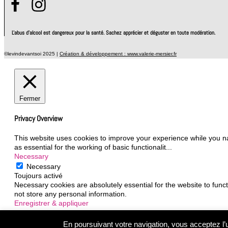
L'abus d'alcool est dangereux pour la santé. Sachez apprécier et déguster en toute modération.
©levindevantsoi 2025 |
Création & développement : www.valerie-mersier.fr
Fermer
Privacy Overview
This website uses cookies to improve your experience while you na
as essential for the working of basic functionalit
...
Necessary
Necessary
Toujours activé
Necessary cookies are absolutely essential for the website to funct
not store any personal information.
Enregistrer & appliquer
En poursuivant votre navigation, vous acceptez l’