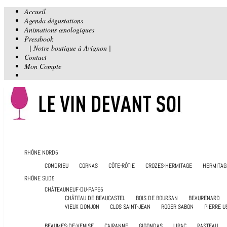
Accueil
Agenda dégustations
Animations œnologiques
Pressbook
| Notre boutique à Avignon |
Contact
Mon Compte
RHÔNE NORD
CONDRIEU
CORNAS
CÔTE-RÔTIE
CROZES-HERMITAGE
HERMITAG
RHÔNE SUD
CHÂTEAUNEUF-DU-PAPE
CHÂTEAU DE BEAUCASTEL
BOIS DE BOURSAN
BEAURENARD
VIEUX DONJON
CLOS SAINT-JEAN
ROGER SABON
PIERRE U
BEAUMES-DE-VENISE
CAIRANNE
GIGONDAS
LIRAC
RASTEAU