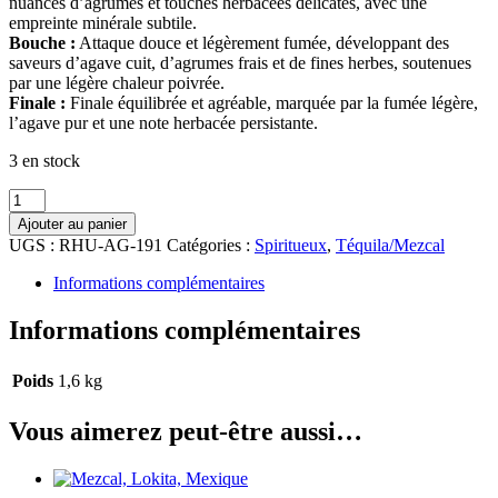
nuances d’agrumes et touches herbacées délicates, avec une
empreinte minérale subtile.
Bouche :
Attaque douce et légèrement fumée, développant des
saveurs d’agave cuit, d’agrumes frais et de fines herbes, soutenues
par une légère chaleur poivrée.
Finale :
Finale équilibrée et agréable, marquée par la fumée légère,
l’agave pur et une note herbacée persistante.
3 en stock
quantité
de
Ajouter au panier
400
UGS :
RHU-AG-191
Catégories :
Spiritueux
,
Téquila/Mezcal
CONEJOS
Informations complémentaires
Informations complémentaires
Poids
1,6 kg
Vous aimerez peut-être aussi…