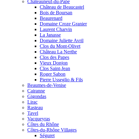
Châteauneuf-du-Pape
Château de Beaucastel
Bois de Boursan
Beaurenard
Domaine Croze Granier
Laurent Charvin
La Janasse
Domaine Juliette Avril
Clos du Mont-Olivet
Château La Nerthe
Clos des Papes
Vieux Donjon
Clos Saint-Jean
Roger Sabon
Pierre Usseglio & Fils
Beaumes-de-Venise
Cairanne
Gigondas
Lirac
Rasteau
Tavel
Vacqueyras
Côtes du Rhône
Côtes-du-Rhône Villages
Séguret