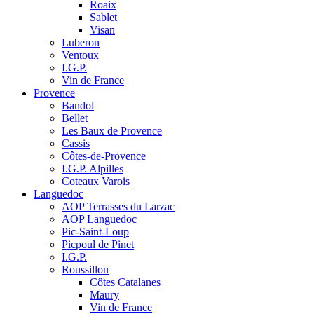
Roaix
Sablet
Visan
Luberon
Ventoux
I.G.P.
Vin de France
Provence
Bandol
Bellet
Les Baux de Provence
Cassis
Côtes-de-Provence
I.G.P. Alpilles
Coteaux Varois
Languedoc
AOP Terrasses du Larzac
AOP Languedoc
Pic-Saint-Loup
Picpoul de Pinet
I.G.P.
Roussillon
Côtes Catalanes
Maury
Vin de France