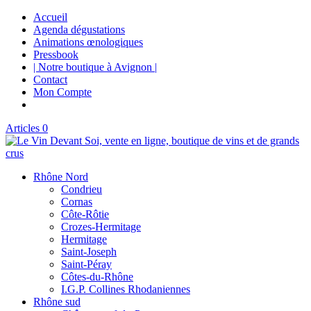
Accueil
Agenda dégustations
Animations œnologiques
Pressbook
| Notre boutique à Avignon |
Contact
Mon Compte
Articles 0
Rhône Nord
Condrieu
Cornas
Côte-Rôtie
Crozes-Hermitage
Hermitage
Saint-Joseph
Saint-Péray
Côtes-du-Rhône
I.G.P. Collines Rhodaniennes
Rhône sud