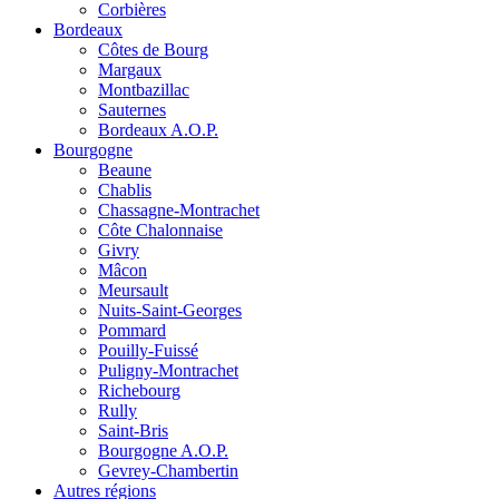
Corbières
Bordeaux
Côtes de Bourg
Margaux
Montbazillac
Sauternes
Bordeaux A.O.P.
Bourgogne
Beaune
Chablis
Chassagne-Montrachet
Côte Chalonnaise
Givry
Mâcon
Meursault
Nuits-Saint-Georges
Pommard
Pouilly-Fuissé
Puligny-Montrachet
Richebourg
Rully
Saint-Bris
Bourgogne A.O.P.
Gevrey-Chambertin
Autres régions