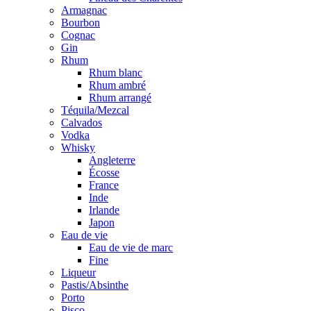
Armagnac
Bourbon
Cognac
Gin
Rhum
Rhum blanc
Rhum ambré
Rhum arrangé
Téquila/Mezcal
Calvados
Vodka
Whisky
Angleterre
Écosse
France
Inde
Irlande
Japon
Eau de vie
Eau de vie de marc
Fine
Liqueur
Pastis/Absinthe
Porto
Pisco