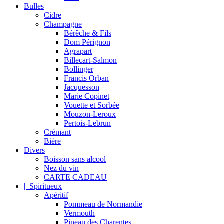
Bulles
Cidre
Champagne
Bérêche & Fils
Dom Pérignon
Agrapart
Billecart-Salmon
Bollinger
Francis Orban
Jacquesson
Marie Copinet
Vouette et Sorbée
Mouzon-Leroux
Pertois-Lebrun
Crémant
Bière
Divers
Boisson sans alcool
Nez du vin
CARTE CADEAU
| Spiritueux
Apéritif
Pommeau de Normandie
Vermouth
Pineau des Charentes