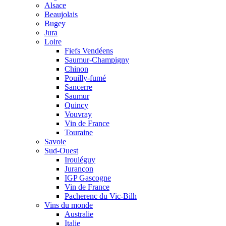
Alsace
Beaujolais
Bugey
Jura
Loire
Fiefs Vendéens
Saumur-Champigny
Chinon
Pouilly-fumé
Sancerre
Saumur
Quincy
Vouvray
Vin de France
Touraine
Savoie
Sud-Ouest
Irouléguy
Jurançon
IGP Gascogne
Vin de France
Pacherenc du Vic-Bilh
Vins du monde
Australie
Italie