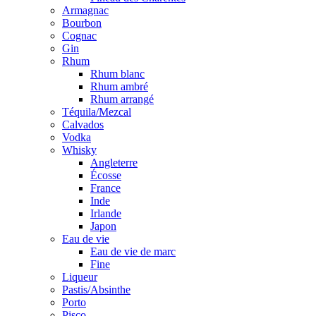
Armagnac
Bourbon
Cognac
Gin
Rhum
Rhum blanc
Rhum ambré
Rhum arrangé
Téquila/Mezcal
Calvados
Vodka
Whisky
Angleterre
Écosse
France
Inde
Irlande
Japon
Eau de vie
Eau de vie de marc
Fine
Liqueur
Pastis/Absinthe
Porto
Pisco