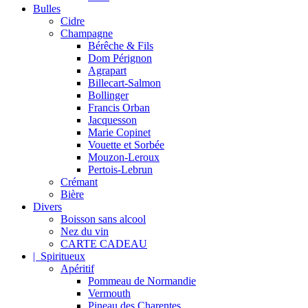
Bulles
Cidre
Champagne
Bérêche & Fils
Dom Pérignon
Agrapart
Billecart-Salmon
Bollinger
Francis Orban
Jacquesson
Marie Copinet
Vouette et Sorbée
Mouzon-Leroux
Pertois-Lebrun
Crémant
Bière
Divers
Boisson sans alcool
Nez du vin
CARTE CADEAU
| Spiritueux
Apéritif
Pommeau de Normandie
Vermouth
Pineau des Charentes