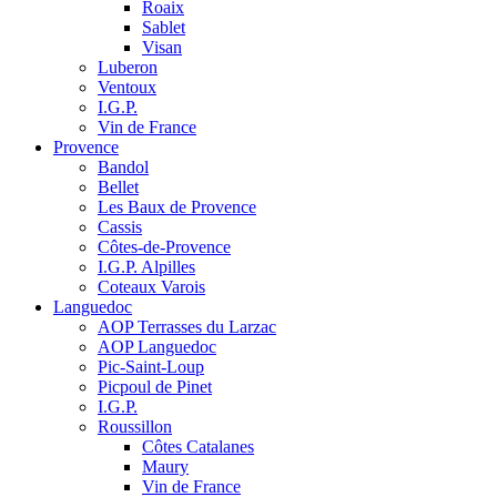
Roaix
Sablet
Visan
Luberon
Ventoux
I.G.P.
Vin de France
Provence
Bandol
Bellet
Les Baux de Provence
Cassis
Côtes-de-Provence
I.G.P. Alpilles
Coteaux Varois
Languedoc
AOP Terrasses du Larzac
AOP Languedoc
Pic-Saint-Loup
Picpoul de Pinet
I.G.P.
Roussillon
Côtes Catalanes
Maury
Vin de France