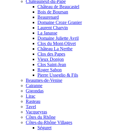
Châteauneuf-du-Pape
Château de Beaucastel
Bois de Boursan
Beaurenard
Domaine Croze Granier
Laurent Charvin
La Janasse
Domaine Juliette Avril
Clos du Mont-Olivet
Château La Nerthe
Clos des Papes
Vieux Donjon
Clos Saint-Jean
Roger Sabon
Pierre Usseglio & Fils
Beaumes-de-Venise
Cairanne
Gigondas
Lirac
Rasteau
Tavel
Vacqueyras
Côtes du Rhône
Côtes-du-Rhône Villages
Séguret