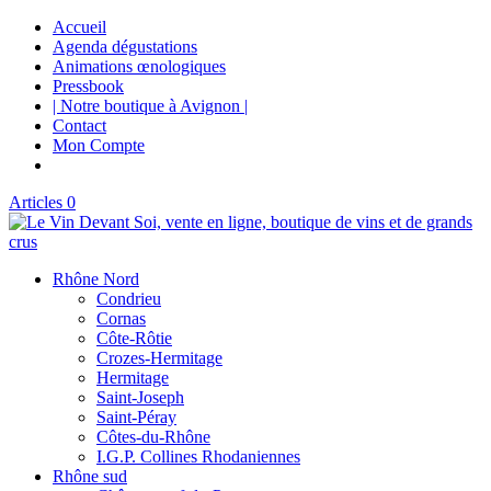
Accueil
Agenda dégustations
Animations œnologiques
Pressbook
| Notre boutique à Avignon |
Contact
Mon Compte
Articles 0
Rhône Nord
Condrieu
Cornas
Côte-Rôtie
Crozes-Hermitage
Hermitage
Saint-Joseph
Saint-Péray
Côtes-du-Rhône
I.G.P. Collines Rhodaniennes
Rhône sud