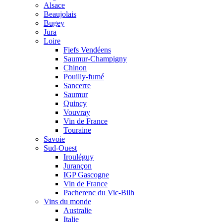
Alsace
Beaujolais
Bugey
Jura
Loire
Fiefs Vendéens
Saumur-Champigny
Chinon
Pouilly-fumé
Sancerre
Saumur
Quincy
Vouvray
Vin de France
Touraine
Savoie
Sud-Ouest
Irouléguy
Jurançon
IGP Gascogne
Vin de France
Pacherenc du Vic-Bilh
Vins du monde
Australie
Italie