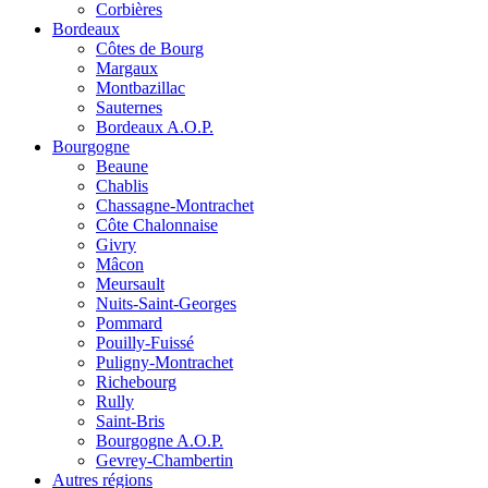
Corbières
Bordeaux
Côtes de Bourg
Margaux
Montbazillac
Sauternes
Bordeaux A.O.P.
Bourgogne
Beaune
Chablis
Chassagne-Montrachet
Côte Chalonnaise
Givry
Mâcon
Meursault
Nuits-Saint-Georges
Pommard
Pouilly-Fuissé
Puligny-Montrachet
Richebourg
Rully
Saint-Bris
Bourgogne A.O.P.
Gevrey-Chambertin
Autres régions