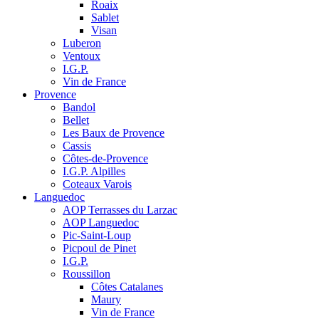
Roaix
Sablet
Visan
Luberon
Ventoux
I.G.P.
Vin de France
Provence
Bandol
Bellet
Les Baux de Provence
Cassis
Côtes-de-Provence
I.G.P. Alpilles
Coteaux Varois
Languedoc
AOP Terrasses du Larzac
AOP Languedoc
Pic-Saint-Loup
Picpoul de Pinet
I.G.P.
Roussillon
Côtes Catalanes
Maury
Vin de France