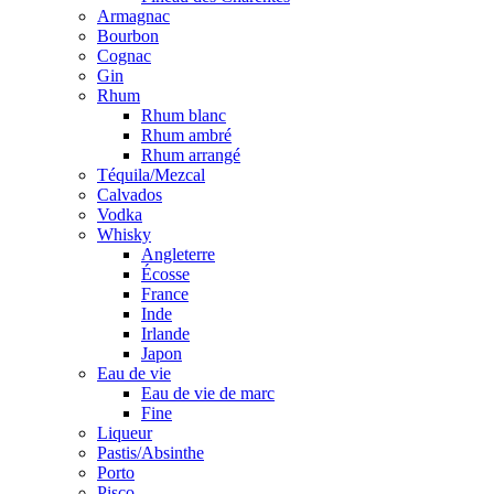
Armagnac
Bourbon
Cognac
Gin
Rhum
Rhum blanc
Rhum ambré
Rhum arrangé
Téquila/Mezcal
Calvados
Vodka
Whisky
Angleterre
Écosse
France
Inde
Irlande
Japon
Eau de vie
Eau de vie de marc
Fine
Liqueur
Pastis/Absinthe
Porto
Pisco