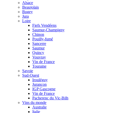
Alsace
Beaujolais
Bugey
Jura
Loire
Fiefs Vendéens
Saumur-Champigny
Chinon
Pouilly-fumé
Sancerre
Saumur
Quincy
Vouvray
Vin de France
Touraine
Savoie
Sud-Ouest
Irouléguy
Jurançon
IGP Gascogne
Vin de France
Pacherenc du Vic-Bilh
Vins du monde
Australie
Italie