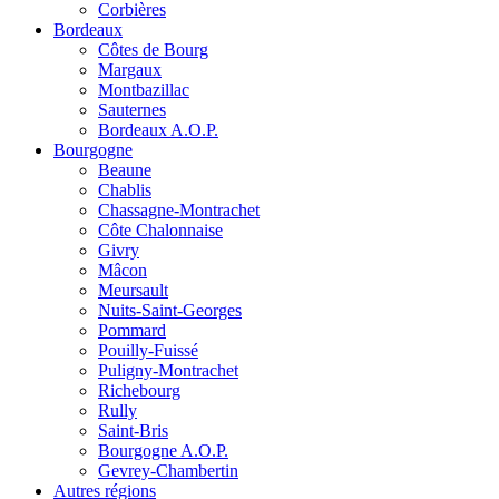
Corbières
Bordeaux
Côtes de Bourg
Margaux
Montbazillac
Sauternes
Bordeaux A.O.P.
Bourgogne
Beaune
Chablis
Chassagne-Montrachet
Côte Chalonnaise
Givry
Mâcon
Meursault
Nuits-Saint-Georges
Pommard
Pouilly-Fuissé
Puligny-Montrachet
Richebourg
Rully
Saint-Bris
Bourgogne A.O.P.
Gevrey-Chambertin
Autres régions