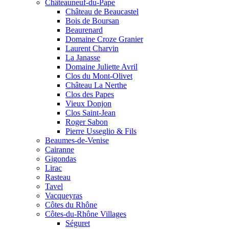
Châteauneuf-du-Pape
Château de Beaucastel
Bois de Boursan
Beaurenard
Domaine Croze Granier
Laurent Charvin
La Janasse
Domaine Juliette Avril
Clos du Mont-Olivet
Château La Nerthe
Clos des Papes
Vieux Donjon
Clos Saint-Jean
Roger Sabon
Pierre Usseglio & Fils
Beaumes-de-Venise
Cairanne
Gigondas
Lirac
Rasteau
Tavel
Vacqueyras
Côtes du Rhône
Côtes-du-Rhône Villages
Séguret