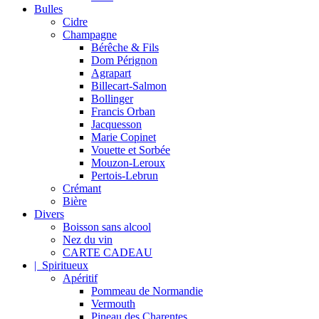
Bulles
Cidre
Champagne
Bérêche & Fils
Dom Pérignon
Agrapart
Billecart-Salmon
Bollinger
Francis Orban
Jacquesson
Marie Copinet
Vouette et Sorbée
Mouzon-Leroux
Pertois-Lebrun
Crémant
Bière
Divers
Boisson sans alcool
Nez du vin
CARTE CADEAU
| Spiritueux
Apéritif
Pommeau de Normandie
Vermouth
Pineau des Charentes