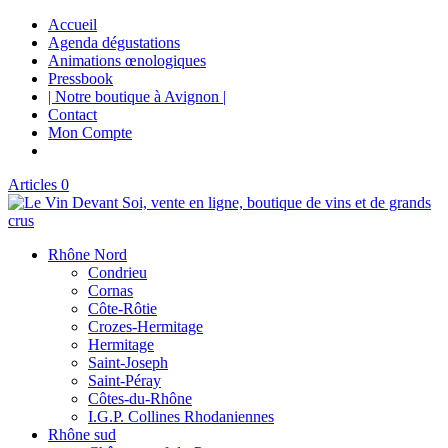
Accueil
Agenda dégustations
Animations œnologiques
Pressbook
| Notre boutique à Avignon |
Contact
Mon Compte
Articles 0
Rhône Nord
Condrieu
Cornas
Côte-Rôtie
Crozes-Hermitage
Hermitage
Saint-Joseph
Saint-Péray
Côtes-du-Rhône
I.G.P. Collines Rhodaniennes
Rhône sud