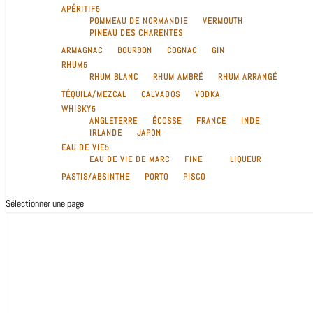
APÉRITIF
POMMEAU DE NORMANDIE
VERMOUTH
PINEAU DES CHARENTES
ARMAGNAC
BOURBON
COGNAC
GIN
RHUM
RHUM BLANC
RHUM AMBRÉ
RHUM ARRANGÉ
TÉQUILA/MEZCAL
CALVADOS
VODKA
WHISKY
ANGLETERRE
ÉCOSSE
FRANCE
INDE
IRLANDE
JAPON
EAU DE VIE
EAU DE VIE DE MARC
FINE
LIQUEUR
PASTIS/ABSINTHE
PORTO
PISCO
Sélectionner une page