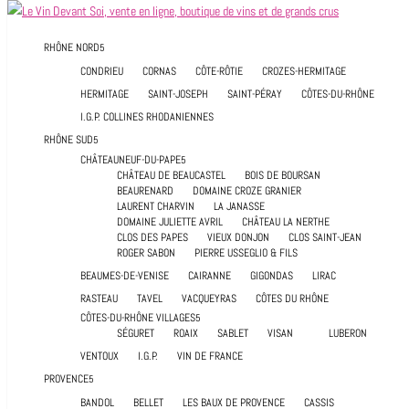
Accueil
Agenda dégustations
RHÔNE NORD
Animations œnologiques
Pressbook
CONDRIEU
CORNAS
CÔTE-RÔTIE
CROZES-HERMITAGE
| Notre boutique à Avignon |
HERMITAGE
SAINT-JOSEPH
SAINT-PÉRAY
CÔTES-DU-RHÔNE
Contact
I.G.P. COLLINES RHODANIENNES
Mon Compte
RHÔNE SUD
CHÂTEAUNEUF-DU-PAPE
CHÂTEAU DE BEAUCASTEL
BOIS DE BOURSAN
BEAURENARD
DOMAINE CROZE GRANIER
LAURENT CHARVIN
LA JANASSE
DOMAINE JULIETTE AVRIL
CHÂTEAU LA NERTHE
CLOS DES PAPES
VIEUX DONJON
CLOS SAINT-JEAN
ROGER SABON
PIERRE USSEGLIO & FILS
BEAUMES-DE-VENISE
CAIRANNE
GIGONDAS
LIRAC
RASTEAU
TAVEL
VACQUEYRAS
CÔTES DU RHÔNE
CÔTES-DU-RHÔNE VILLAGES
SÉGURET
ROAIX
SABLET
VISAN
LUBERON
VENTOUX
I.G.P.
VIN DE FRANCE
PROVENCE
BANDOL
BELLET
LES BAUX DE PROVENCE
CASSIS