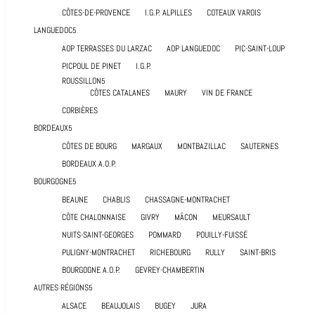
CÔTES-DE-PROVENCE
I.G.P. ALPILLES
COTEAUX VAROIS
LANGUEDOC
AOP TERRASSES DU LARZAC
AOP LANGUEDOC
PIC-SAINT-LOUP
PICPOUL DE PINET
I.G.P.
ROUSSILLON
CÔTES CATALANES
MAURY
VIN DE FRANCE
CORBIÈRES
BORDEAUX
CÔTES DE BOURG
MARGAUX
MONTBAZILLAC
SAUTERNES
BORDEAUX A.O.P.
BOURGOGNE
BEAUNE
CHABLIS
CHASSAGNE-MONTRACHET
CÔTE CHALONNAISE
GIVRY
MÂCON
MEURSAULT
NUITS-SAINT-GEORGES
POMMARD
POUILLY-FUISSÉ
PULIGNY-MONTRACHET
RICHEBOURG
RULLY
SAINT-BRIS
BOURGOGNE A.O.P.
GEVREY-CHAMBERTIN
AUTRES RÉGIONS
ALSACE
BEAUJOLAIS
BUGEY
JURA