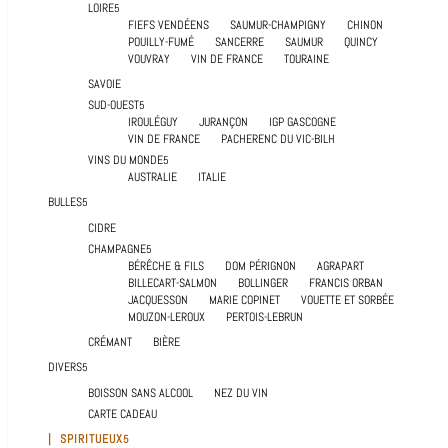
LOIRE
FIEFS VENDÉENS
SAUMUR-CHAMPIGNY
CHINON
POUILLY-FUMÉ
SANCERRE
SAUMUR
QUINCY
VOUVRAY
VIN DE FRANCE
TOURAINE
SAVOIE
SUD-OUEST
IROULÉGUY
JURANÇON
IGP GASCOGNE
VIN DE FRANCE
PACHERENC DU VIC-BILH
VINS DU MONDE
AUSTRALIE
ITALIE
BULLES
CIDRE
CHAMPAGNE
BÉRÊCHE & FILS
DOM PÉRIGNON
AGRAPART
BILLECART-SALMON
BOLLINGER
FRANCIS ORBAN
JACQUESSON
MARIE COPINET
VOUETTE ET SORBÉE
MOUZON-LEROUX
PERTOIS-LEBRUN
CRÉMANT
BIÈRE
DIVERS
BOISSON SANS ALCOOL
NEZ DU VIN
CARTE CADEAU
| SPIRITUEUX