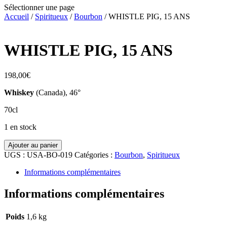
Sélectionner une page
Accueil
/
Spiritueux
/
Bourbon
/ WHISTLE PIG, 15 ANS
WHISTLE PIG, 15 ANS
198,00
€
Whiskey
(Canada), 46°
70cl
1 en stock
quantité
Ajouter au panier
de
UGS :
USA-BO-019
Catégories :
Bourbon
,
Spiritueux
WHISTLE
PIG,
Informations complémentaires
15
ANS
Informations complémentaires
Poids
1,6 kg