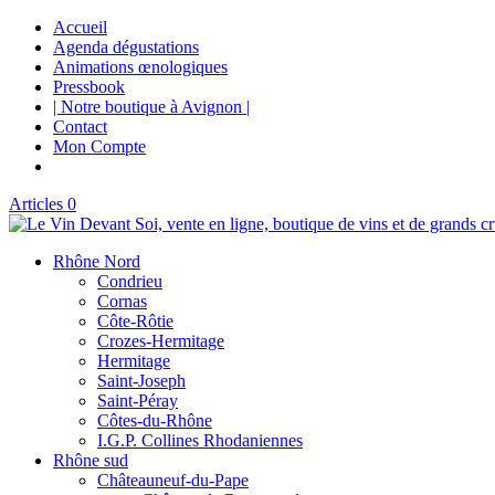
Accueil
Agenda dégustations
Animations œnologiques
Pressbook
| Notre boutique à Avignon |
Contact
Mon Compte
Articles 0
Rhône Nord
Condrieu
Cornas
Côte-Rôtie
Crozes-Hermitage
Hermitage
Saint-Joseph
Saint-Péray
Côtes-du-Rhône
I.G.P. Collines Rhodaniennes
Rhône sud
Châteauneuf-du-Pape