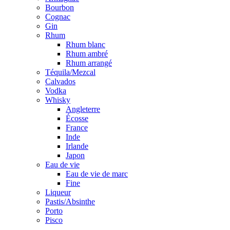
Bourbon
Cognac
Gin
Rhum
Rhum blanc
Rhum ambré
Rhum arrangé
Téquila/Mezcal
Calvados
Vodka
Whisky
Angleterre
Écosse
France
Inde
Irlande
Japon
Eau de vie
Eau de vie de marc
Fine
Liqueur
Pastis/Absinthe
Porto
Pisco