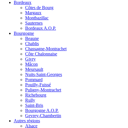
Bordeaux
Côtes de Bourg
Margaux
Montbazillac
Sauternes
Bordeaux A.O.P.
Bourgogne
Beaune
Chablis
Chassagne-Montrachet
Côte Chalonnaise
Givry
Mâcon
Meursault
Nuits-Saint-Georges
Pommard
Pouilly-Fuissé
Puligny-Montrachet
Richebourg
Rully
Saint-Bris
Bourgogne A.O.P.
Gevrey-Chambertin
Autres régions
Alsace