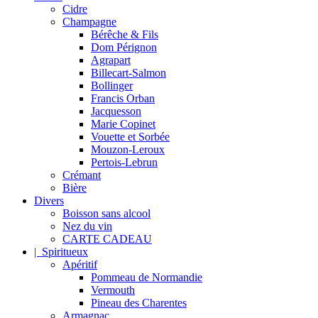
Cidre
Champagne
Bérêche & Fils
Dom Pérignon
Agrapart
Billecart-Salmon
Bollinger
Francis Orban
Jacquesson
Marie Copinet
Vouette et Sorbée
Mouzon-Leroux
Pertois-Lebrun
Crémant
Bière
Divers
Boisson sans alcool
Nez du vin
CARTE CADEAU
| Spiritueux
Apéritif
Pommeau de Normandie
Vermouth
Pineau des Charentes
Armagnac