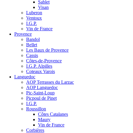
Sablet
Visan
Luberon
Ventoux
I.G.P.
Vin de France
Provence
Bandol
Bellet
Les Baux de Provence
Cassis
Côtes-de-Provence
I.G.P. Alpilles
Coteaux Varois
Languedoc
AOP Terrasses du Larzac
AOP Languedoc
Pic-Saint-Loup
Picpoul de Pinet
I.G.P.
Roussillon
Côtes Catalanes
Maury
Vin de France
Corbières