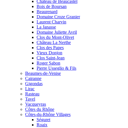
Château de Beaucastel
Bois de Boursan
Beaurenard
Domaine Croze Granier
Laurent Charvin
La Janasse
Domaine Juliette Avril
Clos du Mont-Olivet
Château La Nerthe
Clos des Papes
Vieux Donjon
Clos Saint-Jean
Roger Sabon
Pierre Usseglio & Fils
Beaumes-de-Venise
Cairanne
Gigondas
Lirac
Rasteau
Tavel
Vacqueyras
Côtes du Rhône
Côtes-du-Rhône Villages
Séguret
Roaix