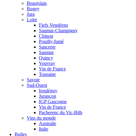
Beaujolais
Bugey
Jura
Loire
Fiefs Vendéens
Saumur-Champigny
Chinon
Pouilly-fumé
Sancerre
Saumur
Quincy
Vouvray
Vin de France
Touraine
Savoie
Sud-Ouest
Irouléguy
Jurançon
IGP Gascogne
Vin de France
Pacherenc du Vic-Bilh
Vins du monde
Australie
Italie
Bulles