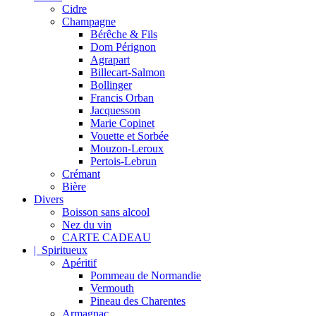
Cidre
Champagne
Bérêche & Fils
Dom Pérignon
Agrapart
Billecart-Salmon
Bollinger
Francis Orban
Jacquesson
Marie Copinet
Vouette et Sorbée
Mouzon-Leroux
Pertois-Lebrun
Crémant
Bière
Divers
Boisson sans alcool
Nez du vin
CARTE CADEAU
| Spiritueux
Apéritif
Pommeau de Normandie
Vermouth
Pineau des Charentes
Armagnac