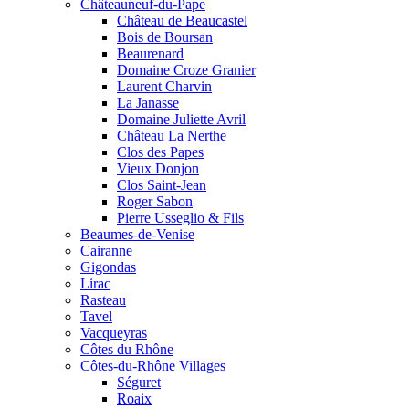
Châteauneuf-du-Pape
Château de Beaucastel
Bois de Boursan
Beaurenard
Domaine Croze Granier
Laurent Charvin
La Janasse
Domaine Juliette Avril
Château La Nerthe
Clos des Papes
Vieux Donjon
Clos Saint-Jean
Roger Sabon
Pierre Usseglio & Fils
Beaumes-de-Venise
Cairanne
Gigondas
Lirac
Rasteau
Tavel
Vacqueyras
Côtes du Rhône
Côtes-du-Rhône Villages
Séguret
Roaix