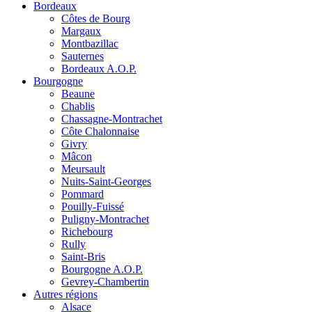
Bordeaux
Côtes de Bourg
Margaux
Montbazillac
Sauternes
Bordeaux A.O.P.
Bourgogne
Beaune
Chablis
Chassagne-Montrachet
Côte Chalonnaise
Givry
Mâcon
Meursault
Nuits-Saint-Georges
Pommard
Pouilly-Fuissé
Puligny-Montrachet
Richebourg
Rully
Saint-Bris
Bourgogne A.O.P.
Gevrey-Chambertin
Autres régions
Alsace