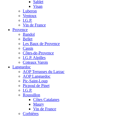
Sablet
Visan
Luberon
Ventoux
I.G.P.
Vin de France
Provence
Bandol
Bellet
Les Baux de Provence
Cassis
Côtes-de-Provence
I.G.P. Alpilles
Coteaux Varois
Languedoc
AOP Terrasses du Larzac
AOP Languedoc
Pic-Saint-Loup
Picpoul de Pinet
I.G.P.
Roussillon
Côtes Catalanes
Maury
Vin de France
Corbières