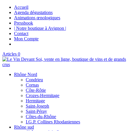
Accueil
Agenda dégustations
Animations œnologiques
Pressbook
| Notre boutique à Avignon |
Contact
Mon Compte
Articles 0
Rhône Nord
Condrieu
Cornas
Côte-Rôtie
Crozes-Hermitage
Hermitage
Saint-Joseph
Saint-Péray
Côtes-du-Rhône
I.G.P. Collines Rhodaniennes
Rhône sud