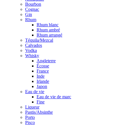
Bourbon
Cognac
Gin
Rhum
Rhum blanc
Rhum ambré
Rhum arrangé
Téquila/Mezcal
Calvados
Vodka
Whisky
Angleterre
Écosse
France
Inde
Irlande
Japon
Eau de vie
Eau de vie de marc
Fine
Liqueur
Pastis/Absinthe
Porto
Pisco