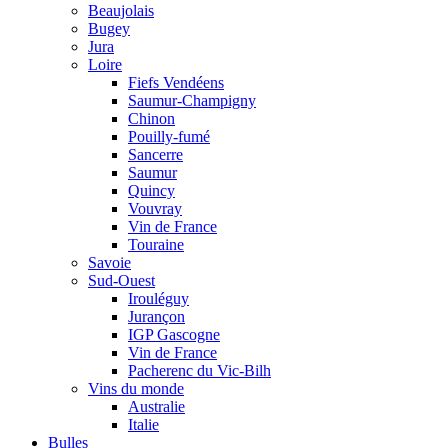
Beaujolais
Bugey
Jura
Loire
Fiefs Vendéens
Saumur-Champigny
Chinon
Pouilly-fumé
Sancerre
Saumur
Quincy
Vouvray
Vin de France
Touraine
Savoie
Sud-Ouest
Irouléguy
Jurançon
IGP Gascogne
Vin de France
Pacherenc du Vic-Bilh
Vins du monde
Australie
Italie
Bulles