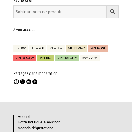
Rechercher
A voir aussi…
6 - 10€
11 – 20€
21 – 35€
VIN BLANC
VIN ROSÉ
VIN ROUGE
VIN BIO
VIN NATURE
MAGNUM
Partagez sans modération…
Accueil
Notre boutique à Avignon
Agenda dégustations