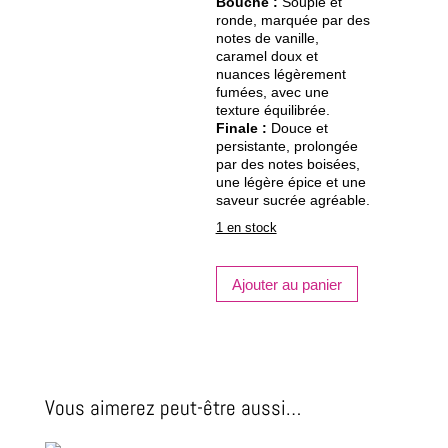
Bouche :
Souple et
ronde, marquée par des
notes de vanille,
caramel doux et
nuances légèrement
fumées, avec une
texture équilibrée.
Finale :
Douce et
persistante, prolongée
par des notes boisées,
une légère épice et une
saveur sucrée agréable.
1 en stock
quantité
Ajouter au panier
de
TOTTORI,
Bourbon
barrel
Vous aimerez peut-être aussi…