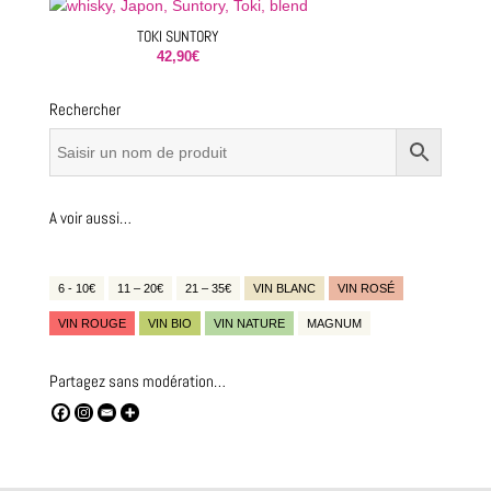
TOKI SUNTORY
42,90
€
Rechercher
A voir aussi…
6 - 10€
11 – 20€
21 – 35€
VIN BLANC
VIN ROSÉ
VIN ROUGE
VIN BIO
VIN NATURE
MAGNUM
Partagez sans modération…