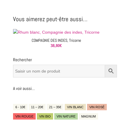
Blanc
Bio
Vous aimerez peut-être aussi…
COMPAGNIE DES INDES, Tricorne
38,80
€
Rechercher
A voir aussi…
6 - 10€
11 – 20€
21 – 35€
VIN BLANC
VIN ROSÉ
VIN ROUGE
VIN BIO
VIN NATURE
MAGNUM