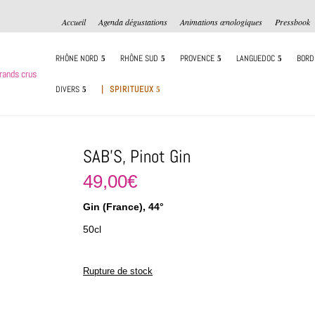
Accueil
Agenda dégustations
Animations œnologiques
Pressbook
RHÔNE NORD
RHÔNE SUD
PROVENCE
LANGUEDOC
BORD
DIVERS
| SPIRITUEUX
SAB’S, Pinot Gin
49,00
€
Gin (France), 44°
50cl
Rupture de stock