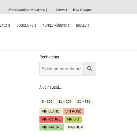
| Notre boutique à Avignon |
Contact
Mon Compte
EAUX
BOURGOGNE
AUTRES RÉGIONS
BULLES
Rechercher
A voir aussi…
6 - 10€
11 – 20€
21 – 35€
VIN BLANC
VIN ROSÉ
VIN ROUGE
VIN BIO
VIN NATURE
MAGNUM