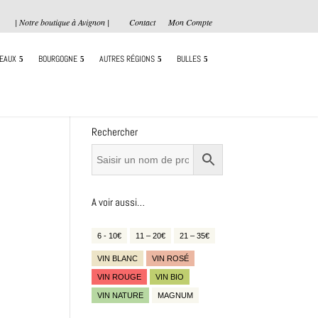
| Notre boutique à Avignon |
Contact
Mon Compte
EAUX
BOURGOGNE
AUTRES RÉGIONS
BULLES
Rechercher
A voir aussi…
6 - 10€
11 – 20€
21 – 35€
VIN BLANC
VIN ROSÉ
VIN ROUGE
VIN BIO
VIN NATURE
MAGNUM