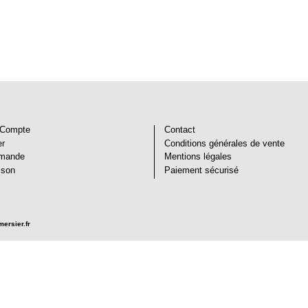
Glenrothes
11
ans
Compte
Contact
er
Conditions générales de vente
mande
Mentions légales
ison
Paiement sécurisé
ersier.fr