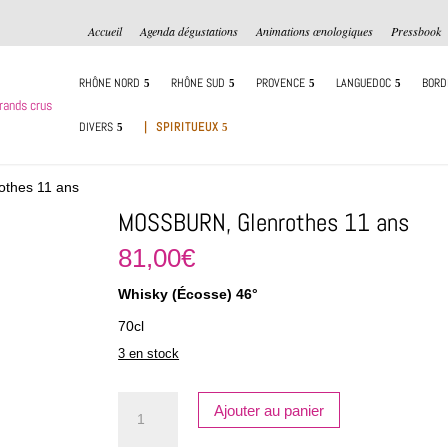
Accueil
Agenda dégustations
Animations œnologiques
Pressbook
RHÔNE NORD
RHÔNE SUD
PROVENCE
LANGUEDOC
BORD
DIVERS
| SPIRITUEUX
thes 11 ans
MOSSBURN, Glenrothes 11 ans
81,00
€
Whisky (Écosse) 46°
70cl
3 en stock
quantité
Ajouter au panier
de
MOSSBURN,