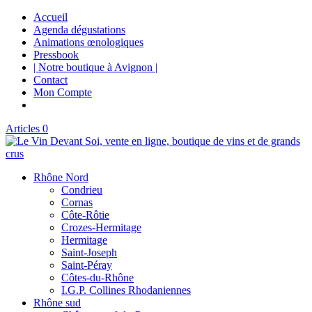
Accueil
Agenda dégustations
Animations œnologiques
Pressbook
| Notre boutique à Avignon |
Contact
Mon Compte
Articles 0
Rhône Nord
Condrieu
Cornas
Côte-Rôtie
Crozes-Hermitage
Hermitage
Saint-Joseph
Saint-Péray
Côtes-du-Rhône
I.G.P. Collines Rhodaniennes
Rhône sud