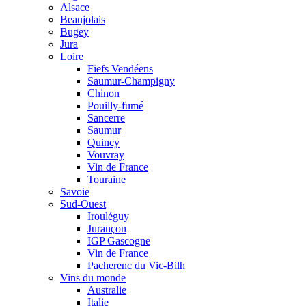
Alsace
Beaujolais
Bugey
Jura
Loire
Fiefs Vendéens
Saumur-Champigny
Chinon
Pouilly-fumé
Sancerre
Saumur
Quincy
Vouvray
Vin de France
Touraine
Savoie
Sud-Ouest
Irouléguy
Jurançon
IGP Gascogne
Vin de France
Pacherenc du Vic-Bilh
Vins du monde
Australie
Italie