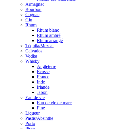
Armagnac
Bourbon
Cognac
Gin
Rhum
Rhum blanc
Rhum ambré
Rhum arrangé
Téquila/Mezcal
Calvados
Vodka
Whisky
Angleterre
Écosse
France
Inde
Irlande
Japon
Eau de vie
Eau de vie de marc
Fine
Liqueur
Pastis/Absinthe
Porto
Pisco