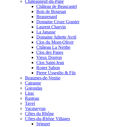
Châteauneuf-du-Pape
Château de Beaucastel
Bois de Boursan
Beaurenard
Domaine Croze Granier
Laurent Charvin
La Janasse
Domaine Juliette Avril
Clos du Mont-Olivet
Château La Nerthe
Clos des Papes
Vieux Donjon
Clos Saint-Jean
Roger Sabon
Pierre Usseglio & Fils
Beaumes-de-Venise
Cairanne
Gigondas
Lirac
Rasteau
Tavel
Vacqueyras
Côtes du Rhône
Côtes-du-Rhône Villages
Séguret