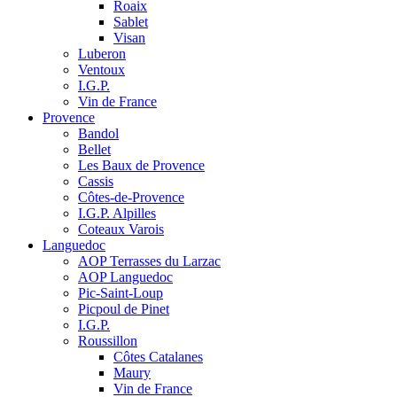
Roaix
Sablet
Visan
Luberon
Ventoux
I.G.P.
Vin de France
Provence
Bandol
Bellet
Les Baux de Provence
Cassis
Côtes-de-Provence
I.G.P. Alpilles
Coteaux Varois
Languedoc
AOP Terrasses du Larzac
AOP Languedoc
Pic-Saint-Loup
Picpoul de Pinet
I.G.P.
Roussillon
Côtes Catalanes
Maury
Vin de France