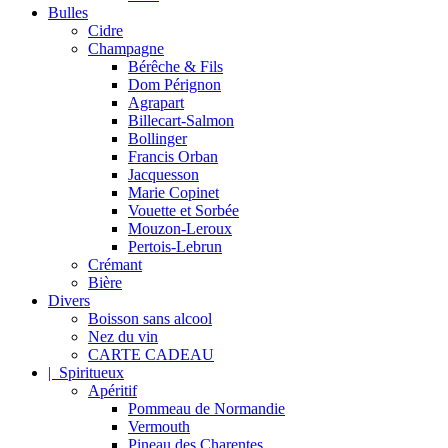
Bulles
Cidre
Champagne
Bérêche & Fils
Dom Pérignon
Agrapart
Billecart-Salmon
Bollinger
Francis Orban
Jacquesson
Marie Copinet
Vouette et Sorbée
Mouzon-Leroux
Pertois-Lebrun
Crémant
Bière
Divers
Boisson sans alcool
Nez du vin
CARTE CADEAU
| Spiritueux
Apéritif
Pommeau de Normandie
Vermouth
Pineau des Charentes