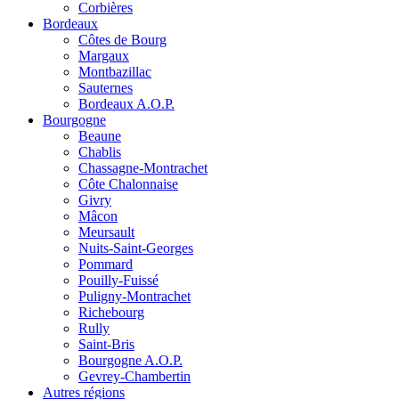
Corbières
Bordeaux
Côtes de Bourg
Margaux
Montbazillac
Sauternes
Bordeaux A.O.P.
Bourgogne
Beaune
Chablis
Chassagne-Montrachet
Côte Chalonnaise
Givry
Mâcon
Meursault
Nuits-Saint-Georges
Pommard
Pouilly-Fuissé
Puligny-Montrachet
Richebourg
Rully
Saint-Bris
Bourgogne A.O.P.
Gevrey-Chambertin
Autres régions