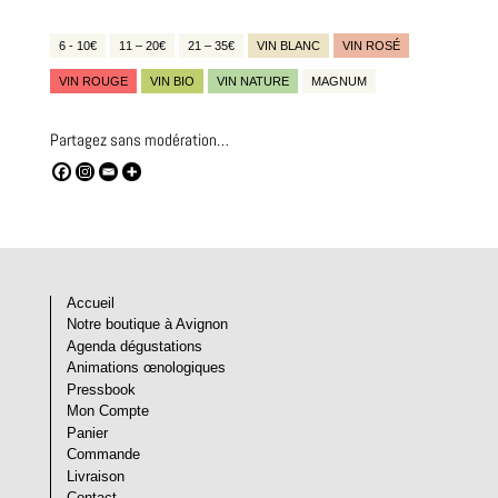
6 - 10€
11 – 20€
21 – 35€
VIN BLANC
VIN ROSÉ
VIN ROUGE
VIN BIO
VIN NATURE
MAGNUM
Partagez sans modération…
Accueil
Notre boutique à Avignon
Agenda dégustations
Animations œnologiques
Pressbook
Mon Compte
Panier
Commande
Livraison
Contact