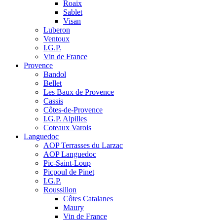
Roaix
Sablet
Visan
Luberon
Ventoux
I.G.P.
Vin de France
Provence
Bandol
Bellet
Les Baux de Provence
Cassis
Côtes-de-Provence
I.G.P. Alpilles
Coteaux Varois
Languedoc
AOP Terrasses du Larzac
AOP Languedoc
Pic-Saint-Loup
Picpoul de Pinet
I.G.P.
Roussillon
Côtes Catalanes
Maury
Vin de France