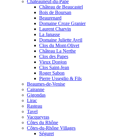
Châteauneuf-du-Pape
Château de Beaucastel
Bois de Boursan
Beaurenard
Domaine Croze Granier
Laurent Charvin
La Janasse
Domaine Juliette Avril
Clos du Mont-Olivet
Château La Nerthe
Clos des Papes
Vieux Donjon
Clos Saint-Jean
Roger Sabon
Pierre Usseglio & Fils
Beaumes-de-Venise
Cairanne
Gigondas
Lirac
Rasteau
Tavel
Vacqueyras
Côtes du Rhône
Côtes-du-Rhône Villages
Séguret