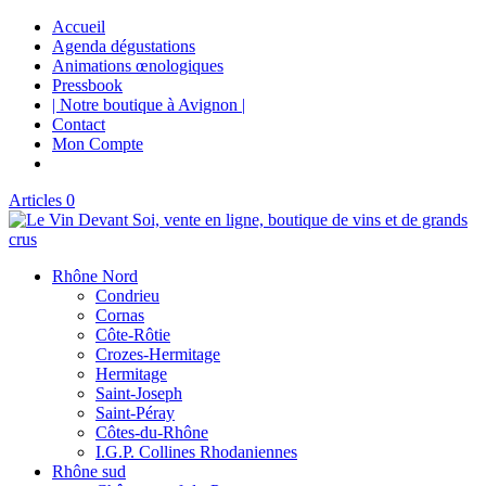
Accueil
Agenda dégustations
Animations œnologiques
Pressbook
| Notre boutique à Avignon |
Contact
Mon Compte
Articles 0
Rhône Nord
Condrieu
Cornas
Côte-Rôtie
Crozes-Hermitage
Hermitage
Saint-Joseph
Saint-Péray
Côtes-du-Rhône
I.G.P. Collines Rhodaniennes
Rhône sud