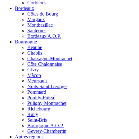
Corbières
Bordeaux
Côtes de Bourg
Margaux
Montbazillac
Sauternes
Bordeaux A.O.P.
Bourgogne
Beaune
Chablis
Chassagne-Montrachet
Côte Chalonnaise
Givry
Mâcon
Meursault
Nuits-Saint-Georges
Pommard
Pouilly-Fuissé
Puligny-Montrachet
Richebourg
Rully
Saint-Bris
Bourgogne A.O.P.
Gevrey-Chambertin
Autres régions