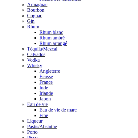
Armagnac
Bourbon
Cognac
Gin
Rhum
Rhum blanc
Rhum ambré
Rhum arrangé
Téquila/Mezcal
Calvados
Vodka
Whisky
Angleterre
Écosse
France
Inde
Irlande
Japon
Eau de vie
Eau de vie de marc
Fine
Liqueur
Pastis/Absinthe
Porto
Pisco