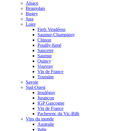
Alsace
Beaujolais
Bugey
Jura
Loire
Fiefs Vendéens
Saumur-Champigny
Chinon
Pouilly-fumé
Sancerre
Saumur
Quincy
Vouvray
Vin de France
Touraine
Savoie
Sud-Ouest
Irouléguy
Jurançon
IGP Gascogne
Vin de France
Pacherenc du Vic-Bilh
Vins du monde
Australie
Italie