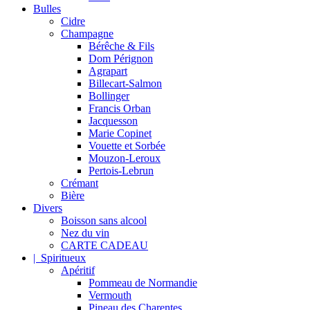
Bulles
Cidre
Champagne
Bérêche & Fils
Dom Pérignon
Agrapart
Billecart-Salmon
Bollinger
Francis Orban
Jacquesson
Marie Copinet
Vouette et Sorbée
Mouzon-Leroux
Pertois-Lebrun
Crémant
Bière
Divers
Boisson sans alcool
Nez du vin
CARTE CADEAU
| Spiritueux
Apéritif
Pommeau de Normandie
Vermouth
Pineau des Charentes