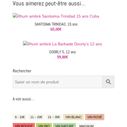
Vous aimerez peut-être aussi…
SANTISIMA TRINIDAD, 15 ans
65,00
€
DOORLY’S, 12 ans
59,80
€
Rechercher
A voir aussi…
6 - 10€
11 – 20€
21 – 35€
VIN BLANC
VIN ROSÉ
VIN ROUGE
VIN BIO
VIN NATURE
MAGNUM