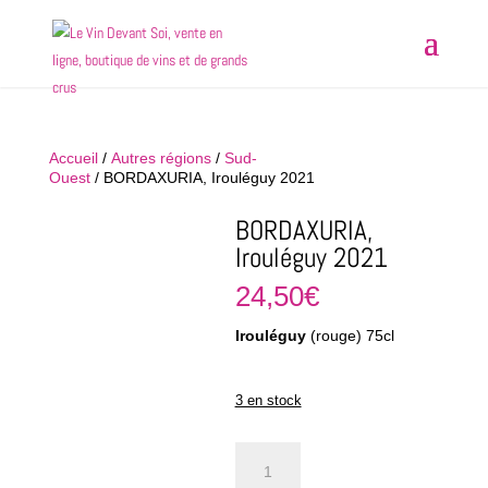
Accueil
/
Autres régions
/
Sud-
Ouest
/ BORDAXURIA, Irouléguy 2021
BORDAXURIA,
Irouléguy 2021
24,50
€
Irouléguy
(rouge) 75cl
3 en stock
quantité
de