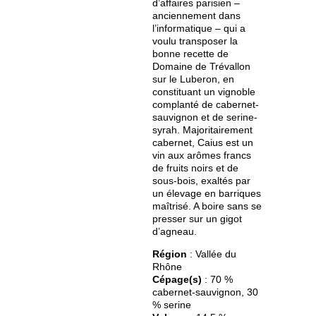
d’affaires parisien –
anciennement dans
l’informatique – qui a
voulu transposer la
bonne recette de
Domaine de Trévallon
sur le Luberon, en
constituant un vignoble
complanté de cabernet-
sauvignon et de serine-
syrah. Majoritairement
cabernet, Caius est un
vin aux arômes francs
de fruits noirs et de
sous-bois, exaltés par
un élevage en barriques
maîtrisé. A boire sans se
presser sur un gigot
d’agneau.
Région
: Vallée du
Rhône
Cépage(s)
: 70 %
cabernet-sauvignon, 30
% serine