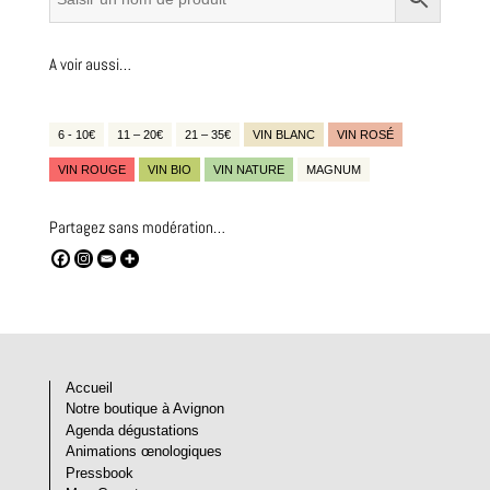
A voir aussi…
6 - 10€
11 – 20€
21 – 35€
VIN BLANC
VIN ROSÉ
VIN ROUGE
VIN BIO
VIN NATURE
MAGNUM
Partagez sans modération…
Accueil
Notre boutique à Avignon
Agenda dégustations
Animations œnologiques
Pressbook