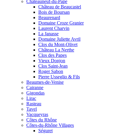
Châteauneuf-du-Pape
Château de Beaucastel
Bois de Boursan
Beaurenard
Domaine Croze Granier
Laurent Charvin
La Janasse
Domaine Juliette Avril
Clos du Mont-Olivet
Château La Nerthe
Clos des Papes
Vieux Donjon
Clos Saint-Jean
Roger Sabon
Pierre Usseglio & Fils
Beaumes-de-Venise
Cairanne
Gigondas
Lirac
Rasteau
Tavel
Vacqueyras
Côtes du Rhône
Côtes-du-Rhône Villages
Séguret