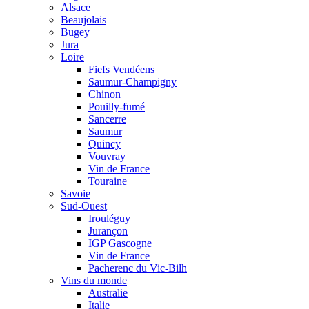
Alsace
Beaujolais
Bugey
Jura
Loire
Fiefs Vendéens
Saumur-Champigny
Chinon
Pouilly-fumé
Sancerre
Saumur
Quincy
Vouvray
Vin de France
Touraine
Savoie
Sud-Ouest
Irouléguy
Jurançon
IGP Gascogne
Vin de France
Pacherenc du Vic-Bilh
Vins du monde
Australie
Italie