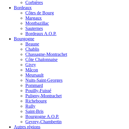
Corbières
Bordeaux
Côtes de Bourg
Margaux
Montbazillac
Sauternes
Bordeaux A.O.P.
Bourgogne
Beaune
Chablis
Chassagne-Montrachet
Côte Chalonnaise
Givry
Mâcon
Meursault
Nuits-Saint-Georges
Pommard
Pouilly-Fuissé
Puligny-Montrachet
Richebourg
Rully
Saint-Bris
Bourgogne A.O.P.
Gevrey-Chambertin
Autres régions