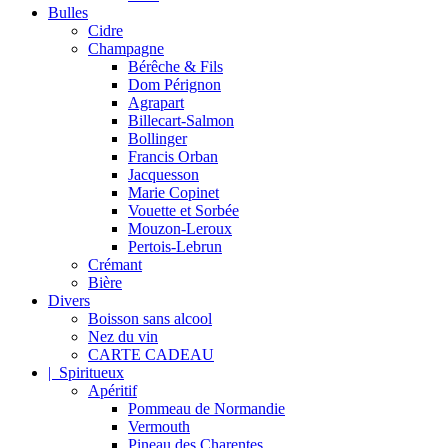
Bulles
Cidre
Champagne
Bérêche & Fils
Dom Pérignon
Agrapart
Billecart-Salmon
Bollinger
Francis Orban
Jacquesson
Marie Copinet
Vouette et Sorbée
Mouzon-Leroux
Pertois-Lebrun
Crémant
Bière
Divers
Boisson sans alcool
Nez du vin
CARTE CADEAU
| Spiritueux
Apéritif
Pommeau de Normandie
Vermouth
Pineau des Charentes