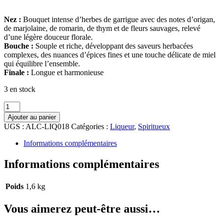
Nez :
Bouquet intense d’herbes de garrigue avec des notes d’origan,
de marjolaine, de romarin, de thym et de fleurs sauvages, relevé
d’une légère douceur florale.
Bouche :
Souple et riche, développant des saveurs herbacées
complexes, des nuances d’épices fines et une touche délicate de miel
qui équilibre l’ensemble.
Finale :
Longue et harmonieuse
3 en stock
quantité
de
Ajouter au panier
A.BLACHERE,
UGS :
ALC-LIQ018
Catégories :
Liqueur
,
Spiritueux
Origan
du
Informations complémentaires
Comtat
Informations complémentaires
Poids
1,6 kg
Vous aimerez peut-être aussi…