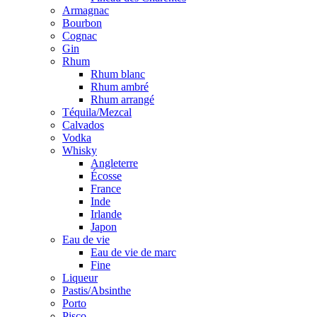
Armagnac
Bourbon
Cognac
Gin
Rhum
Rhum blanc
Rhum ambré
Rhum arrangé
Téquila/Mezcal
Calvados
Vodka
Whisky
Angleterre
Écosse
France
Inde
Irlande
Japon
Eau de vie
Eau de vie de marc
Fine
Liqueur
Pastis/Absinthe
Porto
Pisco