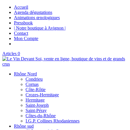
Accueil
Agenda dégustations
Animations œnologiques
Pressbook
| Notre boutique à Avignon |
Contact
Mon Compte
Articles 0
Rhône Nord
Condrieu
Cornas
Côte-Rôtie
Crozes-Hermitage
Hermitage
Saint-Joseph
Saint-Péray
Côtes-du-Rhône
I.G.P. Collines Rhodaniennes
Rhône sud