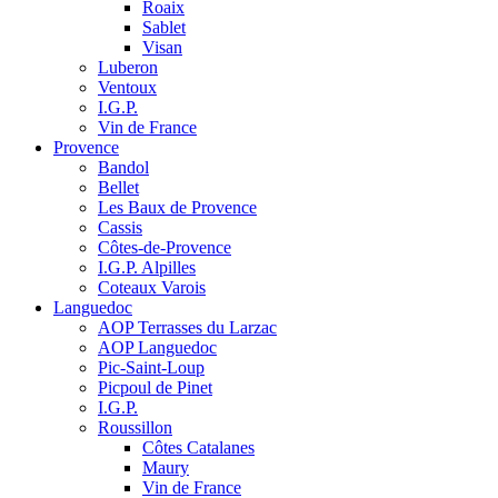
Roaix
Sablet
Visan
Luberon
Ventoux
I.G.P.
Vin de France
Provence
Bandol
Bellet
Les Baux de Provence
Cassis
Côtes-de-Provence
I.G.P. Alpilles
Coteaux Varois
Languedoc
AOP Terrasses du Larzac
AOP Languedoc
Pic-Saint-Loup
Picpoul de Pinet
I.G.P.
Roussillon
Côtes Catalanes
Maury
Vin de France