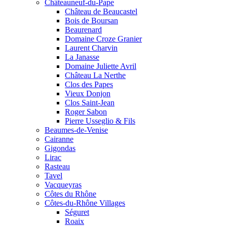
Châteauneuf-du-Pape
Château de Beaucastel
Bois de Boursan
Beaurenard
Domaine Croze Granier
Laurent Charvin
La Janasse
Domaine Juliette Avril
Château La Nerthe
Clos des Papes
Vieux Donjon
Clos Saint-Jean
Roger Sabon
Pierre Usseglio & Fils
Beaumes-de-Venise
Cairanne
Gigondas
Lirac
Rasteau
Tavel
Vacqueyras
Côtes du Rhône
Côtes-du-Rhône Villages
Séguret
Roaix