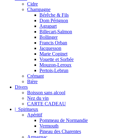
Cidre
Champagne
Bérêche & Fils
Dom Pérignon
Agrapart
Billecart-Salmon
Bollinger
Francis Orban
Jacquesson
Marie Copinet
Vouette et Sorbée
Mouzon-Leroux
Pertois-Lebrun
Crémant
Bière
Divers
Boisson sans alcool
Nez du vin
CARTE CADEAU
| Spiritueux
Apéritif
Pommeau de Normandie
Vermouth
Pineau des Charentes
Armagnac