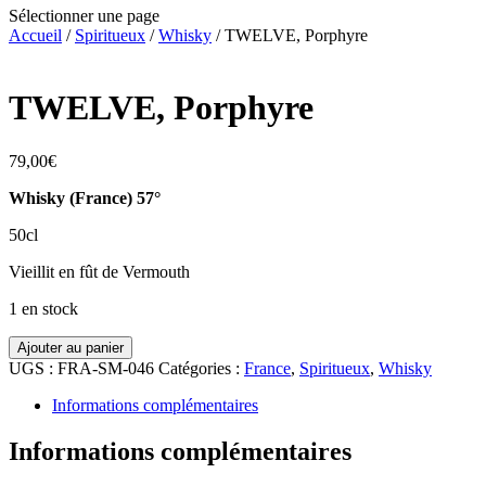
Sélectionner une page
Accueil
/
Spiritueux
/
Whisky
/ TWELVE, Porphyre
TWELVE, Porphyre
79,00
€
Whisky (France) 57°
50cl
Vieillit en fût de Vermouth
1 en stock
quantité
Ajouter au panier
de
UGS :
FRA-SM-046
Catégories :
France
,
Spiritueux
,
Whisky
TWELVE,
Porphyre
Informations complémentaires
Informations complémentaires