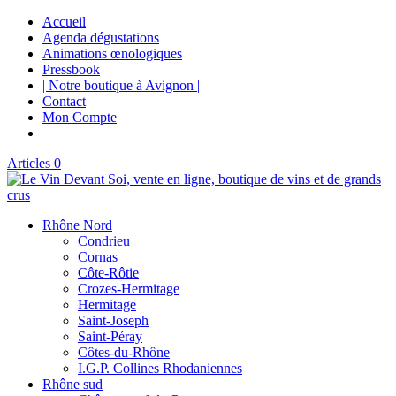
Accueil
Agenda dégustations
Animations œnologiques
Pressbook
| Notre boutique à Avignon |
Contact
Mon Compte
Articles 0
Rhône Nord
Condrieu
Cornas
Côte-Rôtie
Crozes-Hermitage
Hermitage
Saint-Joseph
Saint-Péray
Côtes-du-Rhône
I.G.P. Collines Rhodaniennes
Rhône sud