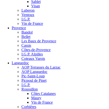
Sablet
Visan
Luberon
Ventoux
I.G.P.
Vin de France
Provence
Bandol
Bellet
Les Baux de Provence
Cassis
Côtes-de-Provence
I.G.P. Alpilles
Coteaux Varois
Languedoc
AOP Terrasses du Larzac
AOP Languedoc
Pic-Saint-Loup
Picpoul de Pinet
I.G.P.
Roussillon
Côtes Catalanes
Maury
Vin de France
Corbières