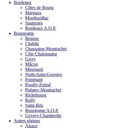
Bordeaux
Côtes de Bourg
Margaux
Montbazillac
Sauternes
Bordeaux A.O.P.
Bourgogne
Beaune
Chablis
Chassagne-Montrachet
Côte Chalonnaise
Givry
Mâcon
Meursault
Nuits-Saint-Georges
Pommard
Pouilly-Fuissé
Puligny-Montrachet
Richebourg
Rully
Saint-Bris
Bourgogne A.O.P.
Gevrey-Chambertin
Autres régions
Alsace