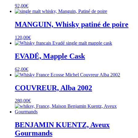
92,00
€
MANGUIN, Whisky patiné de poire
120,00
€
EVADÉ, Mapple Cask
62,00
€
COUVREUR, Alba 2002
280,00
€
BENJAMIN KUENTZ, Aveux
Gourmands