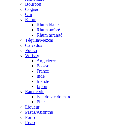
Bourbon
Cognac
Gin
Rhum
Rhum blanc
Rhum ambré
Rhum arrangé
Téquila/Mezcal
Calvados
Vodka
Whisky
Angleterre
Écosse
France
Inde
Irlande
Japon
Eau de vie
Eau de vie de marc
Fine
Liqueur
Pastis/Absinthe
Porto
Pisco