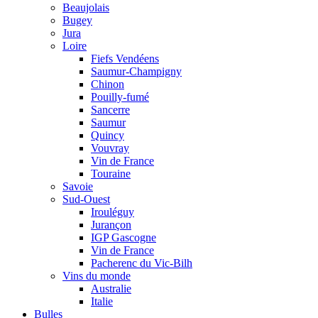
Beaujolais
Bugey
Jura
Loire
Fiefs Vendéens
Saumur-Champigny
Chinon
Pouilly-fumé
Sancerre
Saumur
Quincy
Vouvray
Vin de France
Touraine
Savoie
Sud-Ouest
Irouléguy
Jurançon
IGP Gascogne
Vin de France
Pacherenc du Vic-Bilh
Vins du monde
Australie
Italie
Bulles