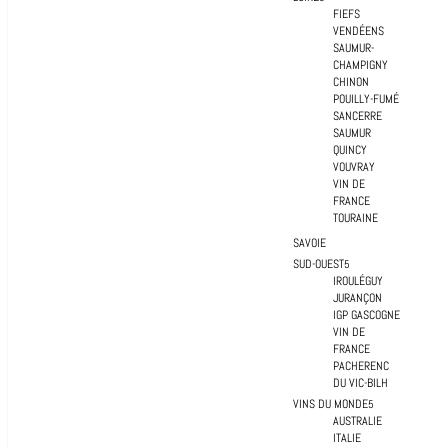
FIEFS
VENDÉENS
SAUMUR-
CHAMPIGNY
CHINON
POUILLY-FUMÉ
SANCERRE
SAUMUR
QUINCY
VOUVRAY
VIN DE
FRANCE
TOURAINE
SAVOIE
SUD-OUEST
IROULÉGUY
JURANÇON
IGP GASCOGNE
VIN DE
FRANCE
PACHERENC
DU VIC-BILH
VINS DU MONDE
AUSTRALIE
ITALIE