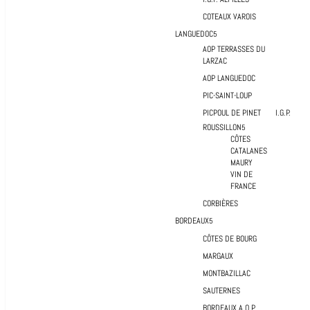
COTEAUX VAROIS
LANGUEDOC
AOP TERRASSES DU
LARZAC
AOP LANGUEDOC
PIC-SAINT-LOUP
PICPOUL DE PINET
I.G.P.
ROUSSILLON
CÔTES
CATALANES
MAURY
VIN DE
FRANCE
CORBIÈRES
BORDEAUX
CÔTES DE BOURG
MARGAUX
MONTBAZILLAC
SAUTERNES
BORDEAUX A.O.P.