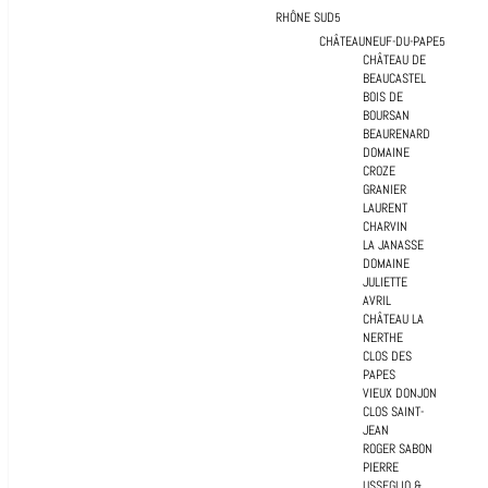
RHÔNE SUD
CHÂTEAUNEUF-DU-PAPE
CHÂTEAU DE
BEAUCASTEL
BOIS DE
BOURSAN
BEAURENARD
DOMAINE
CROZE
GRANIER
LAURENT
CHARVIN
LA JANASSE
DOMAINE
JULIETTE
AVRIL
CHÂTEAU LA
NERTHE
CLOS DES
PAPES
VIEUX DONJON
CLOS SAINT-
JEAN
ROGER SABON
PIERRE
USSEGLIO &