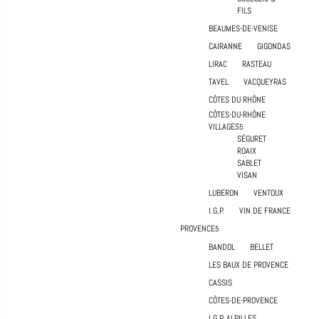
FILS
BEAUMES-DE-VENISE
CAIRANNE
GIGONDAS
LIRAC
RASTEAU
TAVEL
VACQUEYRAS
CÔTES DU RHÔNE
CÔTES-DU-RHÔNE
VILLAGES
SÉGURET
ROAIX
SABLET
VISAN
LUBERON
VENTOUX
I.G.P.
VIN DE FRANCE
PROVENCE
BANDOL
BELLET
LES BAUX DE PROVENCE
CASSIS
CÔTES-DE-PROVENCE
I.G.P. ALPILLES