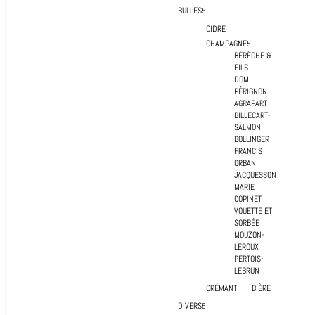
BULLES
CIDRE
CHAMPAGNE
BÉRÊCHE &
FILS
DOM
PÉRIGNON
AGRAPART
BILLECART-
SALMON
BOLLINGER
FRANCIS
ORBAN
JACQUESSON
MARIE
COPINET
VOUETTE ET
SORBÉE
MOUZON-
LEROUX
PERTOIS-
LEBRUN
CRÉMANT
BIÈRE
DIVERS