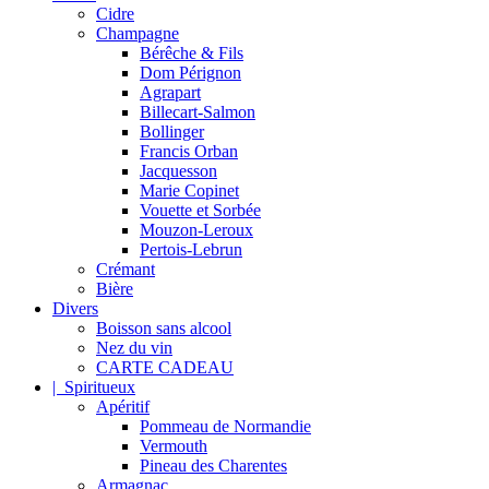
Cidre
Champagne
Bérêche & Fils
Dom Pérignon
Agrapart
Billecart-Salmon
Bollinger
Francis Orban
Jacquesson
Marie Copinet
Vouette et Sorbée
Mouzon-Leroux
Pertois-Lebrun
Crémant
Bière
Divers
Boisson sans alcool
Nez du vin
CARTE CADEAU
| Spiritueux
Apéritif
Pommeau de Normandie
Vermouth
Pineau des Charentes
Armagnac