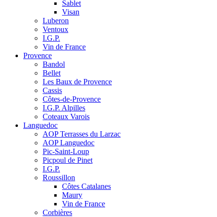
Sablet
Visan
Luberon
Ventoux
I.G.P.
Vin de France
Provence
Bandol
Bellet
Les Baux de Provence
Cassis
Côtes-de-Provence
I.G.P. Alpilles
Coteaux Varois
Languedoc
AOP Terrasses du Larzac
AOP Languedoc
Pic-Saint-Loup
Picpoul de Pinet
I.G.P.
Roussillon
Côtes Catalanes
Maury
Vin de France
Corbières