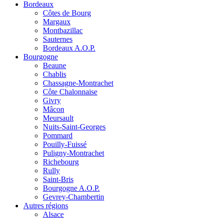
Bordeaux
Côtes de Bourg
Margaux
Montbazillac
Sauternes
Bordeaux A.O.P.
Bourgogne
Beaune
Chablis
Chassagne-Montrachet
Côte Chalonnaise
Givry
Mâcon
Meursault
Nuits-Saint-Georges
Pommard
Pouilly-Fuissé
Puligny-Montrachet
Richebourg
Rully
Saint-Bris
Bourgogne A.O.P.
Gevrey-Chambertin
Autres régions
Alsace