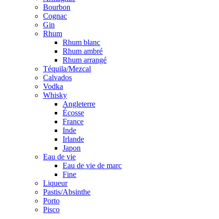
Bourbon
Cognac
Gin
Rhum
Rhum blanc
Rhum ambré
Rhum arrangé
Téquila/Mezcal
Calvados
Vodka
Whisky
Angleterre
Écosse
France
Inde
Irlande
Japon
Eau de vie
Eau de vie de marc
Fine
Liqueur
Pastis/Absinthe
Porto
Pisco