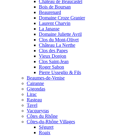
Château de Beaucastel
Bois de Boursan
Beaurenard
Domaine Croze Granier
Laurent Charvin
La Janasse
Domaine Juliette Avril
Clos du Mont-Olivet
Château La Nerthe
Clos des Papes
Vieux Donjon
Clos Saint-Jean
Roger Sabon
Pierre Usseglio & Fils
Beaumes-de-Venise
Cairanne
Gigondas
Lirac
Rasteau
Tavel
Vacqueyras
Côtes du Rhône
Côtes-du-Rhône Villages
Séguret
Roaix