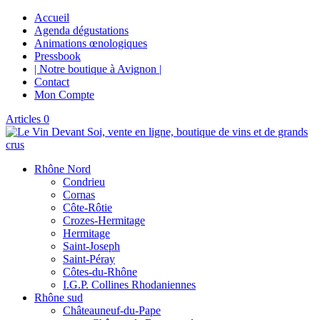
Accueil
Agenda dégustations
Animations œnologiques
Pressbook
| Notre boutique à Avignon |
Contact
Mon Compte
Articles 0
Rhône Nord
Condrieu
Cornas
Côte-Rôtie
Crozes-Hermitage
Hermitage
Saint-Joseph
Saint-Péray
Côtes-du-Rhône
I.G.P. Collines Rhodaniennes
Rhône sud
Châteauneuf-du-Pape