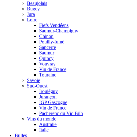
Beaujolais
Bugey
Jura
Loire
Fiefs Vendéens
Saumur-Champigny
Chinon
Pouilly-fumé
Sancerre
Saumur
Quincy
Vouvray
Vin de France
Touraine
Savoie
Sud-Ouest
Irouléguy
Jurançon
IGP Gascogne
Vin de France
Pacherenc du Vic-Bilh
Vins du monde
Australie
Italie
Bulles