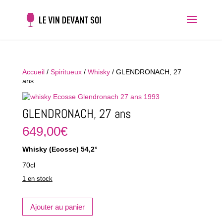
Accueil
/
Spiritueux
/
Whisky
/ GLENDRONACH, 27
ans
GLENDRONACH, 27 ans
649,00
€
Whisky (Ecosse) 54,2°
70cl
1 en stock
quantité
Ajouter au panier
de
GLENDRONACH,