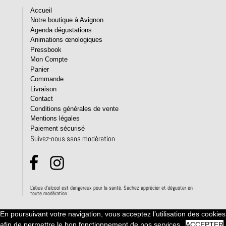
Accueil
Notre boutique à Avignon
Agenda dégustations
Animations œnologiques
Pressbook
Mon Compte
Panier
Commande
Livraison
Contact
Conditions générales de vente
Mentions légales
Paiement sécurisé
Suivez-nous sans modération
L'abus d'alcool est dangereux pour la santé. Sachez apprécier et déguster en
toute modération.
En poursuivant votre navigation, vous acceptez l’utilisation des cookies
afin de permettre le bon fonctionnement de nos services.
ACCEPTER