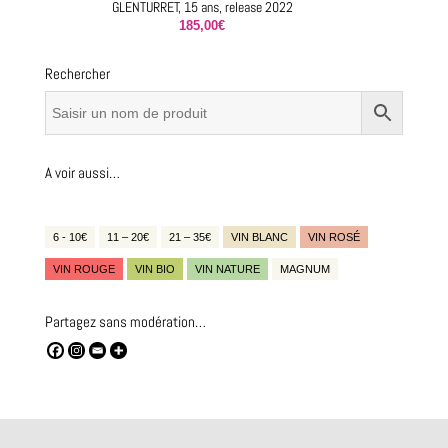
GLENTURRET, 15 ans, release 2022
185,00
€
Rechercher
A voir aussi…
6 - 10€
11 – 20€
21 – 35€
VIN BLANC
VIN ROSÉ
VIN ROUGE
VIN BIO
VIN NATURE
MAGNUM
Partagez sans modération…