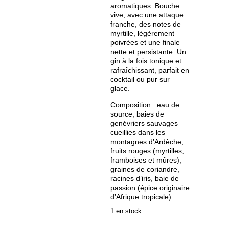
aromatiques. Bouche
vive, avec une attaque
franche, des notes de
myrtille, légèrement
poivrées et une finale
nette et persistante. Un
gin à la fois tonique et
rafraîchissant, parfait en
cocktail ou pur sur
glace.
Composition : eau de
source, baies de
genévriers sauvages
cueillies dans les
montagnes d’Ardèche,
fruits rouges (myrtilles,
framboises et mûres),
graines de coriandre,
racines d’iris, baie de
passion (épice originaire
d’Afrique tropicale).
1 en stock