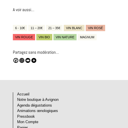
A voir aussi…
6 - 10€
11 – 20€
21 – 35€
VIN BLANC
VIN ROSÉ
VIN ROUGE
VIN BIO
VIN NATURE
MAGNUM
Partagez sans modération…
Accueil
Notre boutique à Avignon
Agenda dégustations
Animations œnologiques
Pressbook
Mon Compte
Panier