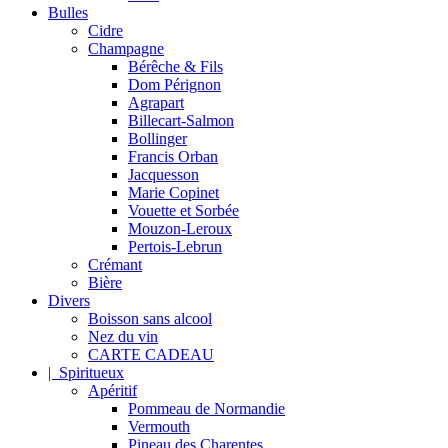
Bulles
Cidre
Champagne
Bérêche & Fils
Dom Pérignon
Agrapart
Billecart-Salmon
Bollinger
Francis Orban
Jacquesson
Marie Copinet
Vouette et Sorbée
Mouzon-Leroux
Pertois-Lebrun
Crémant
Bière
Divers
Boisson sans alcool
Nez du vin
CARTE CADEAU
| Spiritueux
Apéritif
Pommeau de Normandie
Vermouth
Pineau des Charentes