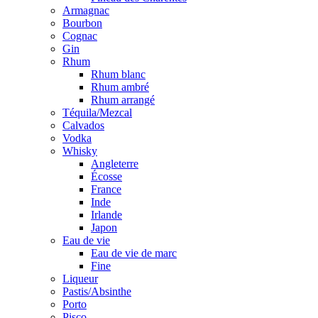
Armagnac
Bourbon
Cognac
Gin
Rhum
Rhum blanc
Rhum ambré
Rhum arrangé
Téquila/Mezcal
Calvados
Vodka
Whisky
Angleterre
Écosse
France
Inde
Irlande
Japon
Eau de vie
Eau de vie de marc
Fine
Liqueur
Pastis/Absinthe
Porto
Pisco