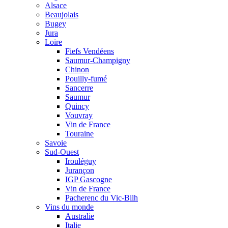
Alsace
Beaujolais
Bugey
Jura
Loire
Fiefs Vendéens
Saumur-Champigny
Chinon
Pouilly-fumé
Sancerre
Saumur
Quincy
Vouvray
Vin de France
Touraine
Savoie
Sud-Ouest
Irouléguy
Jurançon
IGP Gascogne
Vin de France
Pacherenc du Vic-Bilh
Vins du monde
Australie
Italie