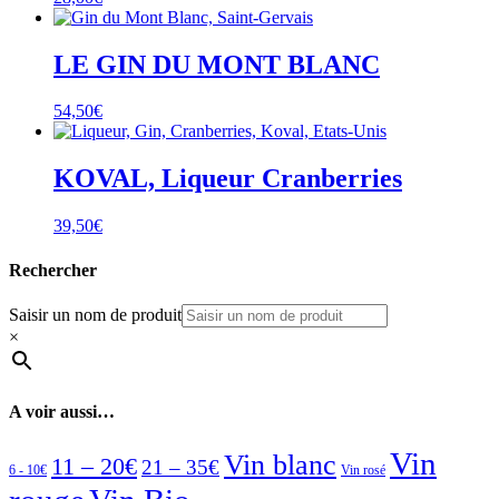
LE GIN DU MONT BLANC
54,50
€
KOVAL, Liqueur Cranberries
39,50
€
Rechercher
Saisir un nom de produit
×
A voir aussi…
Vin
Vin blanc
11 – 20€
21 – 35€
6 - 10€
Vin rosé