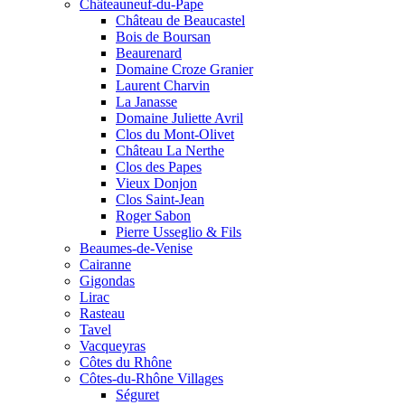
Châteauneuf-du-Pape
Château de Beaucastel
Bois de Boursan
Beaurenard
Domaine Croze Granier
Laurent Charvin
La Janasse
Domaine Juliette Avril
Clos du Mont-Olivet
Château La Nerthe
Clos des Papes
Vieux Donjon
Clos Saint-Jean
Roger Sabon
Pierre Usseglio & Fils
Beaumes-de-Venise
Cairanne
Gigondas
Lirac
Rasteau
Tavel
Vacqueyras
Côtes du Rhône
Côtes-du-Rhône Villages
Séguret