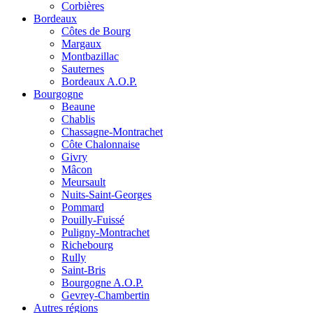
Corbières
Bordeaux
Côtes de Bourg
Margaux
Montbazillac
Sauternes
Bordeaux A.O.P.
Bourgogne
Beaune
Chablis
Chassagne-Montrachet
Côte Chalonnaise
Givry
Mâcon
Meursault
Nuits-Saint-Georges
Pommard
Pouilly-Fuissé
Puligny-Montrachet
Richebourg
Rully
Saint-Bris
Bourgogne A.O.P.
Gevrey-Chambertin
Autres régions