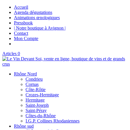
Accueil
Agenda dégustations
Animations œnologiques
Pressbook
| Notre boutique à Avignon |
Contact
Mon Compte
Articles 0
Rhône Nord
Condrieu
Cornas
Côte-Rôtie
Crozes-Hermitage
Hermitage
Saint-Joseph
Saint-Péray
Côtes-du-Rhône
I.G.P. Collines Rhodaniennes
Rhône sud