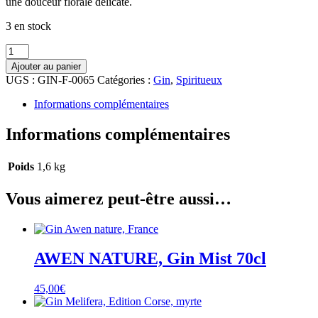
une douceur florale délicate.
3 en stock
quantité
de
Ajouter au panier
BIRDIE,
UGS :
GIN-F-0065
Catégories :
Gin
,
Spiritueux
Timut
Informations complémentaires
Informations complémentaires
Poids
1,6 kg
Vous aimerez peut-être aussi…
AWEN NATURE, Gin Mist 70cl
45,00
€