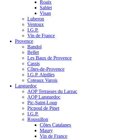
Roaix
Sablet
Visan
Luberon
Ventoux
I.G.P.
Vin de France
Provence
Bandol
Bellet
Les Baux de Provence
Cassis
Côtes-de-Provence
I.G.P. Alpilles
Coteaux Varois
Languedoc
AOP Terrasses du Larzac
AOP Languedoc
Pic-Saint-Loup
Picpoul de Pinet
I.G.P.
Roussillon
Côtes Catalanes
Maury
Vin de France