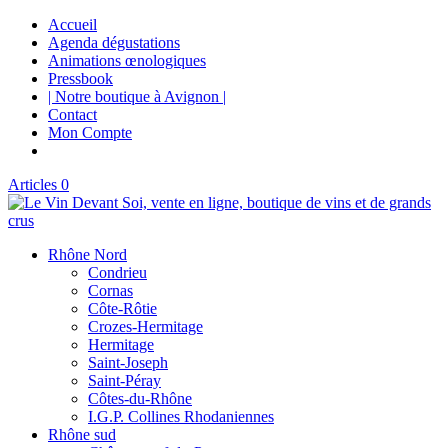
Accueil
Agenda dégustations
Animations œnologiques
Pressbook
| Notre boutique à Avignon |
Contact
Mon Compte
Articles 0
Rhône Nord
Condrieu
Cornas
Côte-Rôtie
Crozes-Hermitage
Hermitage
Saint-Joseph
Saint-Péray
Côtes-du-Rhône
I.G.P. Collines Rhodaniennes
Rhône sud