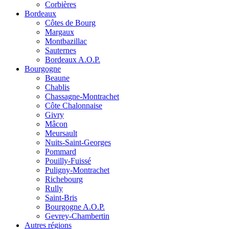
Corbières
Bordeaux
Côtes de Bourg
Margaux
Montbazillac
Sauternes
Bordeaux A.O.P.
Bourgogne
Beaune
Chablis
Chassagne-Montrachet
Côte Chalonnaise
Givry
Mâcon
Meursault
Nuits-Saint-Georges
Pommard
Pouilly-Fuissé
Puligny-Montrachet
Richebourg
Rully
Saint-Bris
Bourgogne A.O.P.
Gevrey-Chambertin
Autres régions