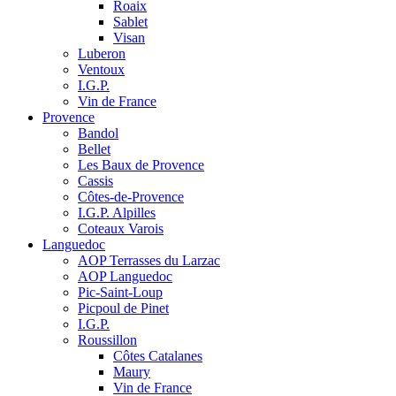
Roaix
Sablet
Visan
Luberon
Ventoux
I.G.P.
Vin de France
Provence
Bandol
Bellet
Les Baux de Provence
Cassis
Côtes-de-Provence
I.G.P. Alpilles
Coteaux Varois
Languedoc
AOP Terrasses du Larzac
AOP Languedoc
Pic-Saint-Loup
Picpoul de Pinet
I.G.P.
Roussillon
Côtes Catalanes
Maury
Vin de France