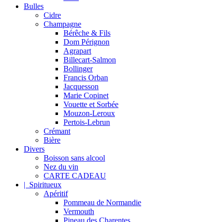
Bulles
Cidre
Champagne
Bérêche & Fils
Dom Pérignon
Agrapart
Billecart-Salmon
Bollinger
Francis Orban
Jacquesson
Marie Copinet
Vouette et Sorbée
Mouzon-Leroux
Pertois-Lebrun
Crémant
Bière
Divers
Boisson sans alcool
Nez du vin
CARTE CADEAU
| Spiritueux
Apéritif
Pommeau de Normandie
Vermouth
Pineau des Charentes