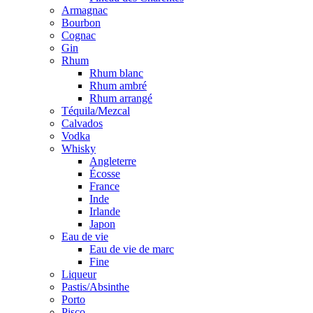
Armagnac
Bourbon
Cognac
Gin
Rhum
Rhum blanc
Rhum ambré
Rhum arrangé
Téquila/Mezcal
Calvados
Vodka
Whisky
Angleterre
Écosse
France
Inde
Irlande
Japon
Eau de vie
Eau de vie de marc
Fine
Liqueur
Pastis/Absinthe
Porto
Pisco