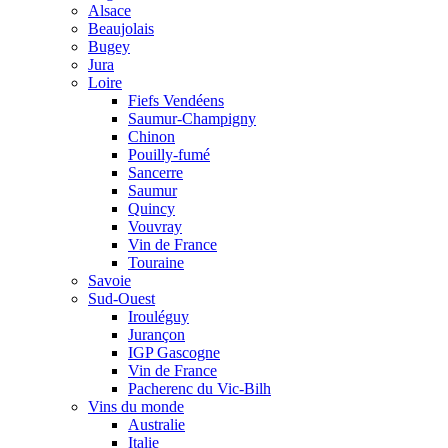
Alsace
Beaujolais
Bugey
Jura
Loire
Fiefs Vendéens
Saumur-Champigny
Chinon
Pouilly-fumé
Sancerre
Saumur
Quincy
Vouvray
Vin de France
Touraine
Savoie
Sud-Ouest
Irouléguy
Jurançon
IGP Gascogne
Vin de France
Pacherenc du Vic-Bilh
Vins du monde
Australie
Italie