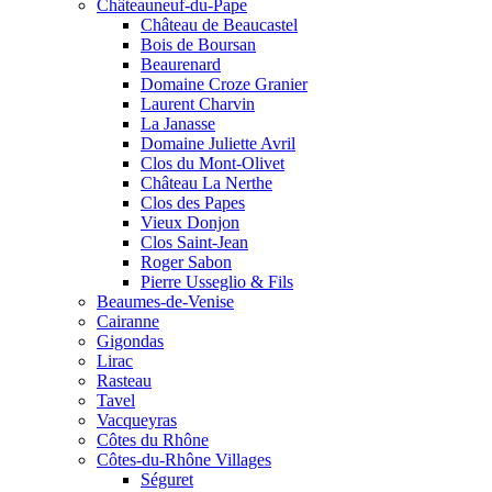
Châteauneuf-du-Pape
Château de Beaucastel
Bois de Boursan
Beaurenard
Domaine Croze Granier
Laurent Charvin
La Janasse
Domaine Juliette Avril
Clos du Mont-Olivet
Château La Nerthe
Clos des Papes
Vieux Donjon
Clos Saint-Jean
Roger Sabon
Pierre Usseglio & Fils
Beaumes-de-Venise
Cairanne
Gigondas
Lirac
Rasteau
Tavel
Vacqueyras
Côtes du Rhône
Côtes-du-Rhône Villages
Séguret