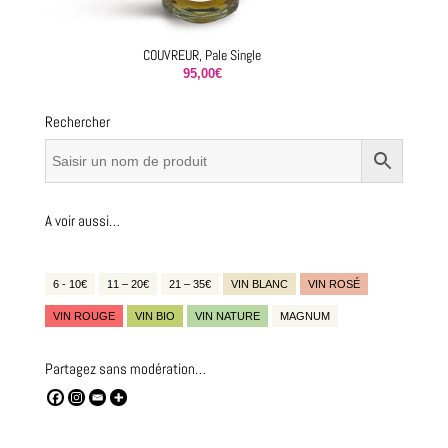
COUVREUR, Pale Single
95,00
€
Rechercher
A voir aussi…
6 - 10€
11 – 20€
21 – 35€
VIN BLANC
VIN ROSÉ
VIN ROUGE
VIN BIO
VIN NATURE
MAGNUM
Partagez sans modération…