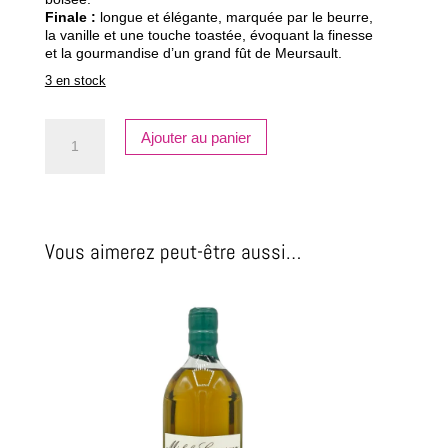
Finale :
longue et élégante, marquée par le beurre,
la vanille et une touche toastée, évoquant la finesse
et la gourmandise d’un grand fût de Meursault.
3 en stock
quantité
Ajouter au panier
de
COUVREUR,
Fleeting
meursault
Vous aimerez peut-être aussi…