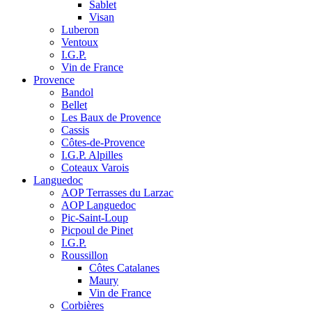
Sablet
Visan
Luberon
Ventoux
I.G.P.
Vin de France
Provence
Bandol
Bellet
Les Baux de Provence
Cassis
Côtes-de-Provence
I.G.P. Alpilles
Coteaux Varois
Languedoc
AOP Terrasses du Larzac
AOP Languedoc
Pic-Saint-Loup
Picpoul de Pinet
I.G.P.
Roussillon
Côtes Catalanes
Maury
Vin de France
Corbières