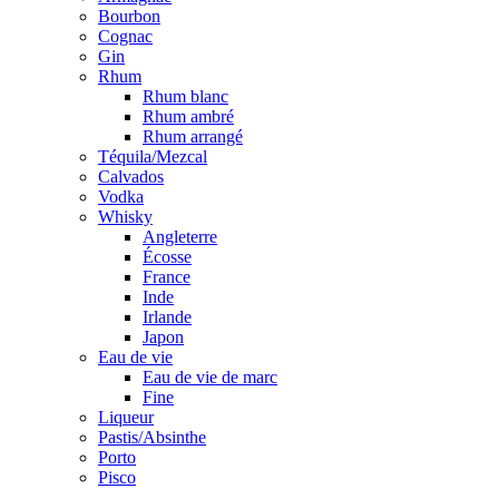
Bourbon
Cognac
Gin
Rhum
Rhum blanc
Rhum ambré
Rhum arrangé
Téquila/Mezcal
Calvados
Vodka
Whisky
Angleterre
Écosse
France
Inde
Irlande
Japon
Eau de vie
Eau de vie de marc
Fine
Liqueur
Pastis/Absinthe
Porto
Pisco