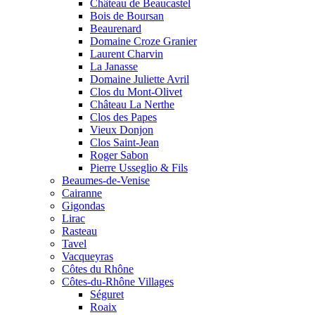
Château de Beaucastel
Bois de Boursan
Beaurenard
Domaine Croze Granier
Laurent Charvin
La Janasse
Domaine Juliette Avril
Clos du Mont-Olivet
Château La Nerthe
Clos des Papes
Vieux Donjon
Clos Saint-Jean
Roger Sabon
Pierre Usseglio & Fils
Beaumes-de-Venise
Cairanne
Gigondas
Lirac
Rasteau
Tavel
Vacqueyras
Côtes du Rhône
Côtes-du-Rhône Villages
Séguret
Roaix