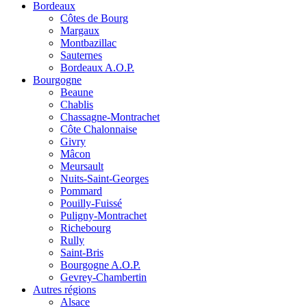
Bordeaux
Côtes de Bourg
Margaux
Montbazillac
Sauternes
Bordeaux A.O.P.
Bourgogne
Beaune
Chablis
Chassagne-Montrachet
Côte Chalonnaise
Givry
Mâcon
Meursault
Nuits-Saint-Georges
Pommard
Pouilly-Fuissé
Puligny-Montrachet
Richebourg
Rully
Saint-Bris
Bourgogne A.O.P.
Gevrey-Chambertin
Autres régions
Alsace