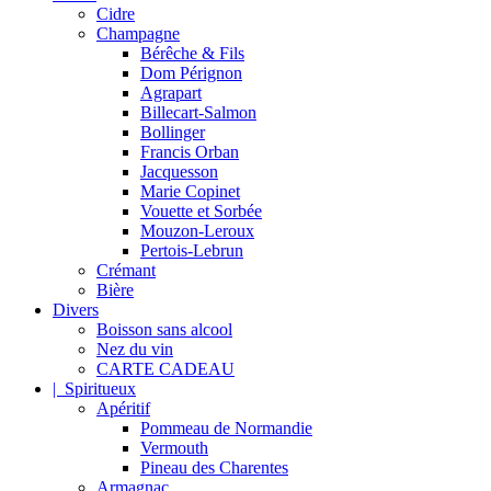
Cidre
Champagne
Bérêche & Fils
Dom Pérignon
Agrapart
Billecart-Salmon
Bollinger
Francis Orban
Jacquesson
Marie Copinet
Vouette et Sorbée
Mouzon-Leroux
Pertois-Lebrun
Crémant
Bière
Divers
Boisson sans alcool
Nez du vin
CARTE CADEAU
| Spiritueux
Apéritif
Pommeau de Normandie
Vermouth
Pineau des Charentes
Armagnac