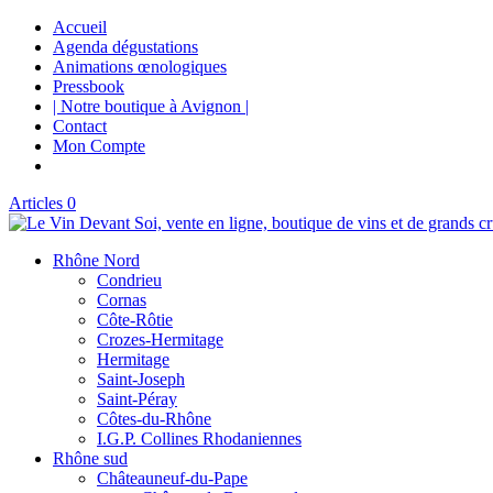
Accueil
Agenda dégustations
Animations œnologiques
Pressbook
| Notre boutique à Avignon |
Contact
Mon Compte
Articles 0
Rhône Nord
Condrieu
Cornas
Côte-Rôtie
Crozes-Hermitage
Hermitage
Saint-Joseph
Saint-Péray
Côtes-du-Rhône
I.G.P. Collines Rhodaniennes
Rhône sud
Châteauneuf-du-Pape