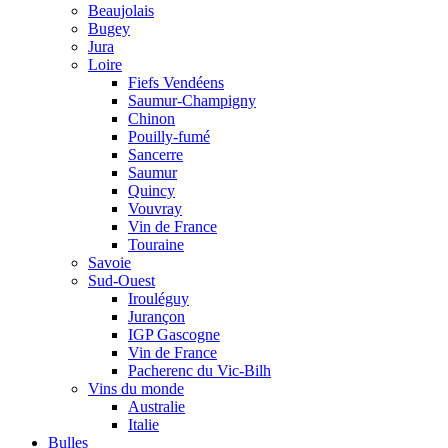
Beaujolais
Bugey
Jura
Loire
Fiefs Vendéens
Saumur-Champigny
Chinon
Pouilly-fumé
Sancerre
Saumur
Quincy
Vouvray
Vin de France
Touraine
Savoie
Sud-Ouest
Irouléguy
Jurançon
IGP Gascogne
Vin de France
Pacherenc du Vic-Bilh
Vins du monde
Australie
Italie
Bulles