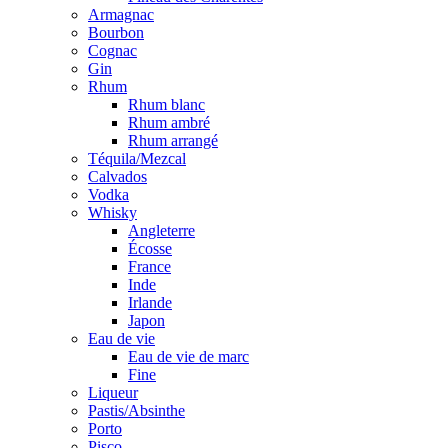
Armagnac
Bourbon
Cognac
Gin
Rhum
Rhum blanc
Rhum ambré
Rhum arrangé
Téquila/Mezcal
Calvados
Vodka
Whisky
Angleterre
Écosse
France
Inde
Irlande
Japon
Eau de vie
Eau de vie de marc
Fine
Liqueur
Pastis/Absinthe
Porto
Pisco