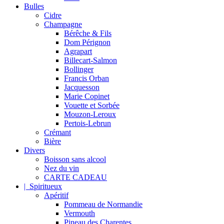
Bulles
Cidre
Champagne
Bérêche & Fils
Dom Pérignon
Agrapart
Billecart-Salmon
Bollinger
Francis Orban
Jacquesson
Marie Copinet
Vouette et Sorbée
Mouzon-Leroux
Pertois-Lebrun
Crémant
Bière
Divers
Boisson sans alcool
Nez du vin
CARTE CADEAU
| Spiritueux
Apéritif
Pommeau de Normandie
Vermouth
Pineau des Charentes