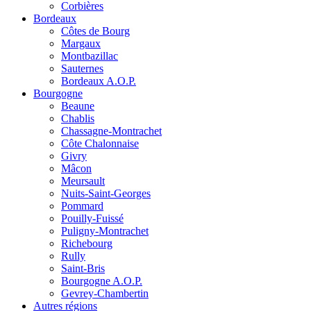
Corbières
Bordeaux
Côtes de Bourg
Margaux
Montbazillac
Sauternes
Bordeaux A.O.P.
Bourgogne
Beaune
Chablis
Chassagne-Montrachet
Côte Chalonnaise
Givry
Mâcon
Meursault
Nuits-Saint-Georges
Pommard
Pouilly-Fuissé
Puligny-Montrachet
Richebourg
Rully
Saint-Bris
Bourgogne A.O.P.
Gevrey-Chambertin
Autres régions