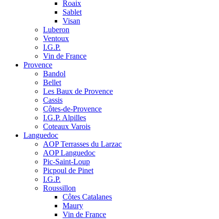
Roaix
Sablet
Visan
Luberon
Ventoux
I.G.P.
Vin de France
Provence
Bandol
Bellet
Les Baux de Provence
Cassis
Côtes-de-Provence
I.G.P. Alpilles
Coteaux Varois
Languedoc
AOP Terrasses du Larzac
AOP Languedoc
Pic-Saint-Loup
Picpoul de Pinet
I.G.P.
Roussillon
Côtes Catalanes
Maury
Vin de France