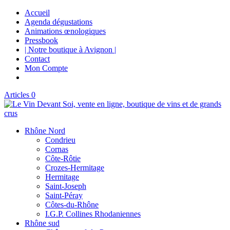
Accueil
Agenda dégustations
Animations œnologiques
Pressbook
| Notre boutique à Avignon |
Contact
Mon Compte
Articles 0
Rhône Nord
Condrieu
Cornas
Côte-Rôtie
Crozes-Hermitage
Hermitage
Saint-Joseph
Saint-Péray
Côtes-du-Rhône
I.G.P. Collines Rhodaniennes
Rhône sud