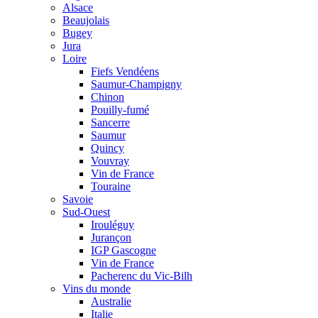
Alsace
Beaujolais
Bugey
Jura
Loire
Fiefs Vendéens
Saumur-Champigny
Chinon
Pouilly-fumé
Sancerre
Saumur
Quincy
Vouvray
Vin de France
Touraine
Savoie
Sud-Ouest
Irouléguy
Jurançon
IGP Gascogne
Vin de France
Pacherenc du Vic-Bilh
Vins du monde
Australie
Italie