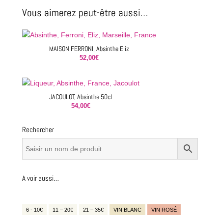
Vous aimerez peut-être aussi…
MAISON FERRONI, Absinthe Eliz
52,00
€
JACOULOT, Absinthe 50cl
54,00
€
Rechercher
A voir aussi…
6 - 10€
11 – 20€
21 – 35€
VIN BLANC
VIN ROSÉ