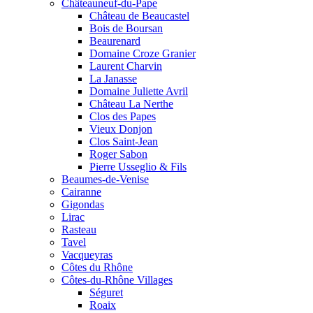
Châteauneuf-du-Pape
Château de Beaucastel
Bois de Boursan
Beaurenard
Domaine Croze Granier
Laurent Charvin
La Janasse
Domaine Juliette Avril
Château La Nerthe
Clos des Papes
Vieux Donjon
Clos Saint-Jean
Roger Sabon
Pierre Usseglio & Fils
Beaumes-de-Venise
Cairanne
Gigondas
Lirac
Rasteau
Tavel
Vacqueyras
Côtes du Rhône
Côtes-du-Rhône Villages
Séguret
Roaix