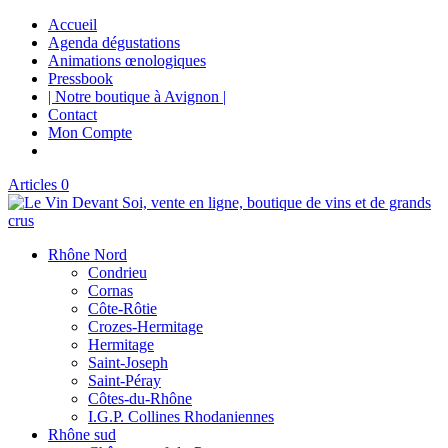
Accueil
Agenda dégustations
Animations œnologiques
Pressbook
| Notre boutique à Avignon |
Contact
Mon Compte
Articles 0
Rhône Nord
Condrieu
Cornas
Côte-Rôtie
Crozes-Hermitage
Hermitage
Saint-Joseph
Saint-Péray
Côtes-du-Rhône
I.G.P. Collines Rhodaniennes
Rhône sud