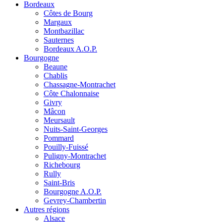
Bordeaux
Côtes de Bourg
Margaux
Montbazillac
Sauternes
Bordeaux A.O.P.
Bourgogne
Beaune
Chablis
Chassagne-Montrachet
Côte Chalonnaise
Givry
Mâcon
Meursault
Nuits-Saint-Georges
Pommard
Pouilly-Fuissé
Puligny-Montrachet
Richebourg
Rully
Saint-Bris
Bourgogne A.O.P.
Gevrey-Chambertin
Autres régions
Alsace