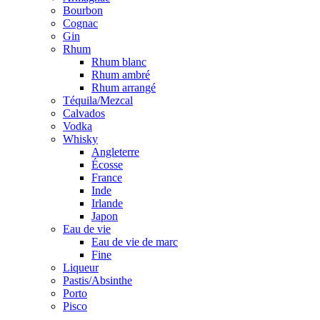
Bourbon
Cognac
Gin
Rhum
Rhum blanc
Rhum ambré
Rhum arrangé
Téquila/Mezcal
Calvados
Vodka
Whisky
Angleterre
Écosse
France
Inde
Irlande
Japon
Eau de vie
Eau de vie de marc
Fine
Liqueur
Pastis/Absinthe
Porto
Pisco