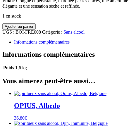
Finale :
longue et persistante, marquée par les épices, une amertume
élégante et une sensation sèche et raffinée.
1 en stock
quantité
Ajouter au panier
de
UGS :
BOI-FRE008
Catégorie :
Sans alcool
OPIUS,
Nigredo
Informations complémentaires
Informations complémentaires
Poids
1,6 kg
Vous aimerez peut-être aussi…
OPIUS, Albedo
36,80
€