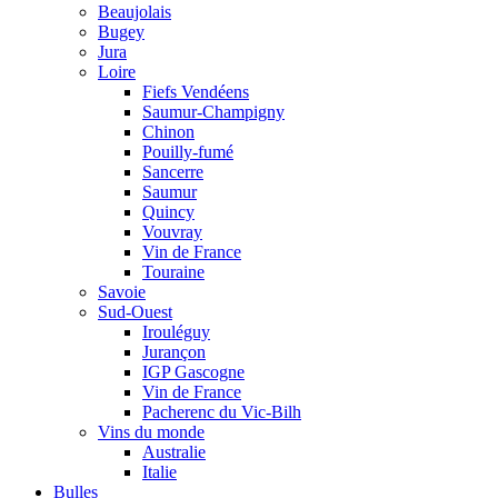
Beaujolais
Bugey
Jura
Loire
Fiefs Vendéens
Saumur-Champigny
Chinon
Pouilly-fumé
Sancerre
Saumur
Quincy
Vouvray
Vin de France
Touraine
Savoie
Sud-Ouest
Irouléguy
Jurançon
IGP Gascogne
Vin de France
Pacherenc du Vic-Bilh
Vins du monde
Australie
Italie
Bulles