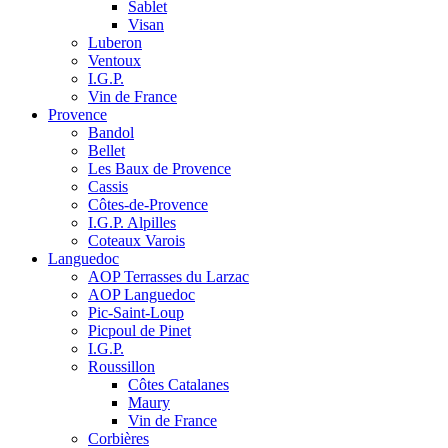
Sablet
Visan
Luberon
Ventoux
I.G.P.
Vin de France
Provence
Bandol
Bellet
Les Baux de Provence
Cassis
Côtes-de-Provence
I.G.P. Alpilles
Coteaux Varois
Languedoc
AOP Terrasses du Larzac
AOP Languedoc
Pic-Saint-Loup
Picpoul de Pinet
I.G.P.
Roussillon
Côtes Catalanes
Maury
Vin de France
Corbières