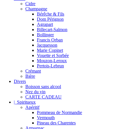
Cidre
Champagne
Bérêche & Fils
Dom Pérignon
Agrapart
Billecart-Salmon
Bollinger
Francis Orban
Jacquesson
Marie Copinet
Vouette et Sorbée
Mouzon-Leroux
Pertois-Lebrun
Crémant
Bière
Divers
Boisson sans alcool
Nez du vin
CARTE CADEAU
| Spiritueux
Apéritif
Pommeau de Normandie
Vermouth
Pineau des Charentes
Armagnac