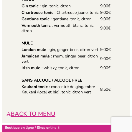
Gin tonic
: gin, tonic, citron
9,00€
Chartreuse tonic
: Chartreuse jaune, tonic
9,00€
Gentiane tonic
: gentiane, tonic, citron
9,00€
Vermouth tonic
: vermouth blanc, tonic,
9,00€
citron
MULE
London mule
: gin, ginger beer, citron vert
9,00€
Jamaican mule
: rhum, ginger beer, citron
9,00€
vert
Irish mule
: whisky, tonic, citron
9,00€
SANS ALCOOL / ALCOOL FREE
Kaukani tonic
: concentré de gingembre
8,50€
Kaukani (local et bio), tonic, citron vert
BACK TO MENU
Boutique en ligne / Shop online