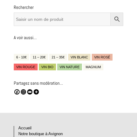
Rechercher
A voir aussi…
6 - 10€
11 – 20€
21 – 35€
VIN BLANC
VIN ROSÉ
VIN ROUGE
VIN BIO
VIN NATURE
MAGNUM
Partagez sans modération…
Accueil
Notre boutique à Avignon