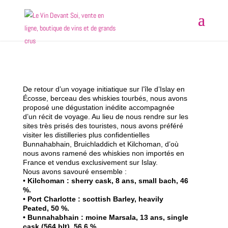
De retour d’un voyage initiatique sur l’île d’Islay en
Écosse, berceau des whiskies tourbés, nous avons
proposé une dégustation inédite accompagnée
d’un récit de voyage. Au lieu de nous rendre sur les
sites très prisés des touristes, nous avons préféré
visiter les distilleries plus confidentielles
Bunnahabhain, Bruichladdich et Kilchoman, d’où
nous avons ramené des whiskies non importés en
France et vendus exclusivement sur Islay.
Nous avons savouré ensemble :
•
Kilchoman : sherry cask, 8 ans, small bach, 46
%.
• Port Charlotte : scottish Barley, heavily
Peated, 50 %.
• Bunnahabhain : moine Marsala, 13 ans, single
cask (564 blt), 56.6 %.